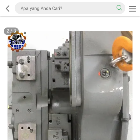
2
/
3