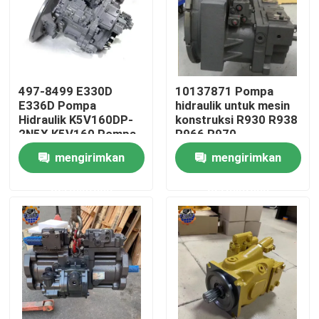
Tur Pabrik
Kontrol kualitas
497-8499 E330D
10137871 Pompa
E336D Pompa
hidraulik untuk mesin
Hidraulik K5V160DP-
konstruksi R930 R938
Hubungi kami
2N5X K5V160 Pompa
R966 R970
Utama Excavator
mengirimkan
mengirimkan
Berita
permintaan
permintaan
Permintaan Penawaran
Motor penggerak akhir ekskavator
motor ayun ekskavator