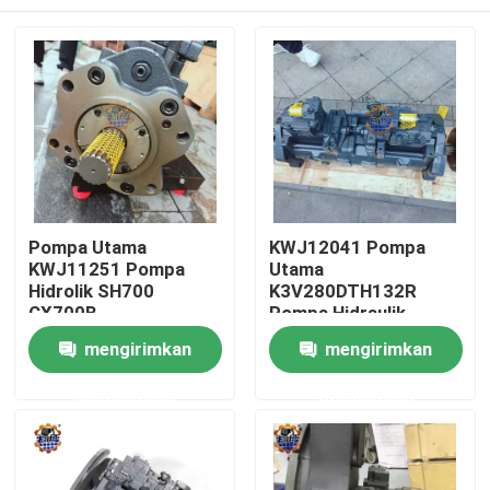
Pompa Utama
KWJ12041 Pompa
KWJ11251 Pompa
Utama
Hidrolik SH700
K3V280DTH132R
CX700B
Pompa Hidraulik
K3V280DTH131R-
CX750D LINKBELT
Rumah
mengirimkan
mengirimkan
9Y04-HVB Pompa
750LX Pompa
Hidraulik
permintaan
permintaan
Produk
Tentang kami