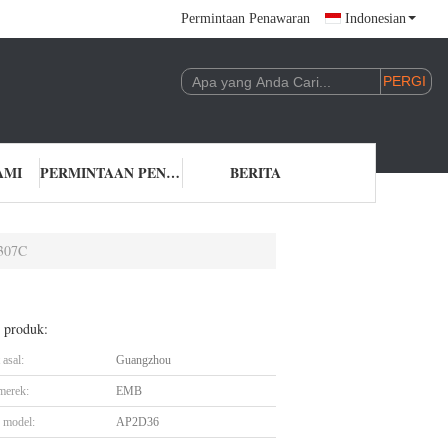
Permintaan Penawaran
Indonesian
AMI
PERMINTAAN PENAWARAN
BERITA
E307C
l produk:
asal:
Guangzhou
merek:
EMB
 model:
AP2D36