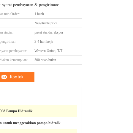
t-syarat pembayaran & pengiriman:
tas min Order:
1 buah
Negotiable price
n rincian:
paket standar ekspor
pengiriman:
3-4 hari kerja
-syarat pembayaran:
Western Union, T/T
diakan kemampuan:
500 buah/bulan
Kontak
36 Pompa Hidraulik
n untuk menggerakkan pompa hidrolik