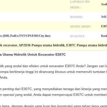
LAPORAN TES
Asal
MESIN::
KONDISI:
Asli
MODEL MESIN:
E30
KUALITAS:
pres (DHL/FedEx/TNT/UPS/EMS/City-line)
Kual
k excavator
AP2D36 Pompa utama hidrolik
E307C Pompa utama hidrol
,
,
 Utama Hidrolik Untuk Excavator E307C
 yang andal dan efisien untuk excavator E307C Anda? Jangan cari la
mpa berkinerja tinggi ini dirancang khusus untuk memenuhi tuntuta
Anda.
penting dari E307C, yang menyediakan tenaga dan kinerja yang memb
 dan operasi yang andal, Anda dapat mempercayai E307C untuk memberi
n lama, dengan desain yang kuat dan konstruksi yang tahan lama yang