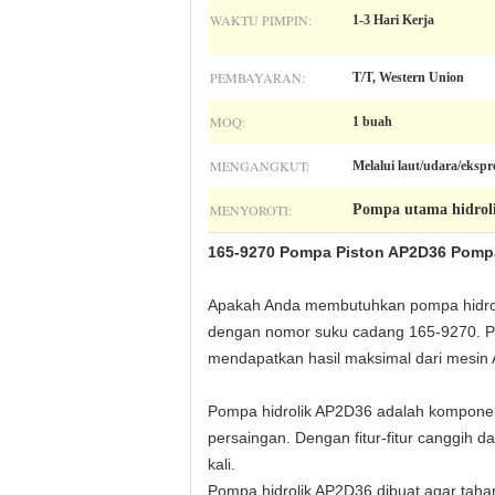
WAKTU PIMPIN:
1-3 Hari Kerja
PEMBAYARAN:
T/T, Western Union
MOQ:
1 buah
MENGANGKUT:
Melalui laut/udara/eks
MENYOROTI:
Pompa utama hidroli
165-9270 Pompa Piston AP2D36 Pompa
Apakah Anda membutuhkan pompa hidrolik
dengan nomor suku cadang 165-9270. Po
mendapatkan hasil maksimal dari mesin 
Pompa hidrolik AP2D36 adalah komponen 
persaingan. Dengan fitur-fitur canggih
kali.
Pompa hidrolik AP2D36 dibuat agar taha