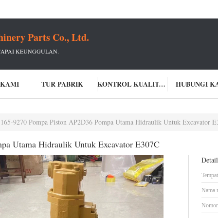
ery Parts Co., Ltd.
CAPAI KEUNGGULAN.
 KAMI
TUR PABRIK
KONTROL KUALITAS
HUBUNGI K
165-9270 Pompa Piston AP2D36 Pompa Utama Hidraulik Untuk Excavator 
pa Utama Hidraulik Untuk Excavator E307C
Detai
Tempat 
Nama 
Nomor