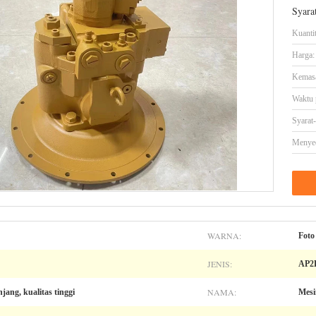
Syara
Kuanti
Harga:
Kemasa
Waktu 
Syarat
Menye
WARNA:
Foto
JENIS:
AP2D
NAMA:
njang, kualitas tinggi
Mesi