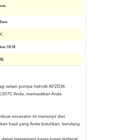
kan
 Baru
7C
itas OEM
ik
gi selain pompa hidrolik AP2D36,
n E307C Anda, memastikan Anda
uat excavator ini menonjol dari
kan hasil yang Anda butuhkan, berulang
 dapat menangani tugas-tugas terberat