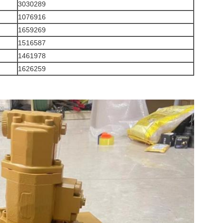
3030289
1076916
1659269
1516587
1461978
1626259