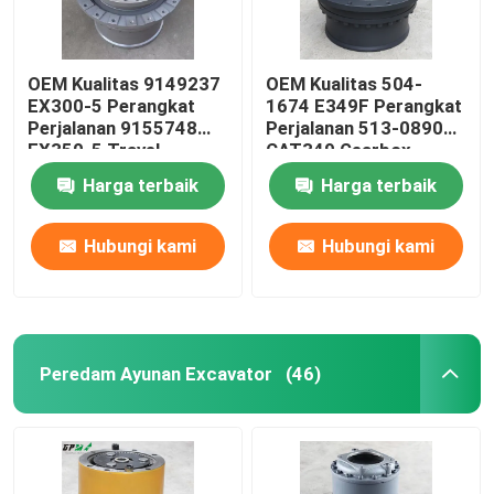
OEM Kualitas 9149237
OEM Kualitas 504-
EX300-5 Perangkat
1674 E349F Perangkat
Perjalanan 9155748
Perjalanan 513-0890
EX350-5 Travel
CAT349 Gearbox
Gearbox
Perjalanan
Harga terbaik
Harga terbaik
Hubungi kami
Hubungi kami
Peredam Ayunan Excavator
(46)