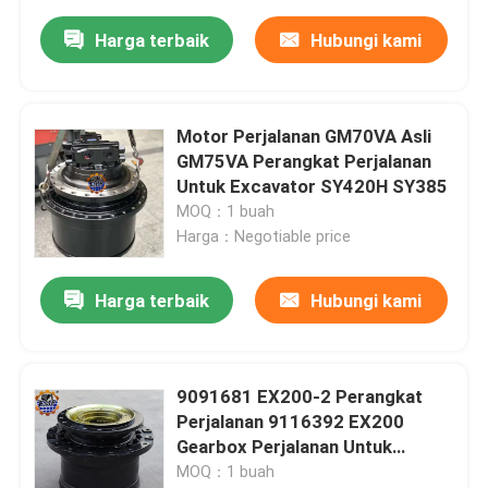
Harga terbaik
Hubungi kami
Motor Perjalanan GM70VA Asli
GM75VA Perangkat Perjalanan
Untuk Excavator SY420H SY385
MOQ：1 buah
Harga：Negotiable price
Harga terbaik
Hubungi kami
9091681 EX200-2 Perangkat
Perjalanan 9116392 EX200
Gearbox Perjalanan Untuk
Excavator
MOQ：1 buah