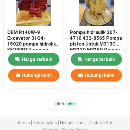
OEM R140W-9
Pompa hidraulik 207-
Excavator 31Q4-
4710 432-8565 Pompa
15020 pompa hidrolik
piston Untuk M313C
K5V80DTP pompa
M313D M315D Pompa
utama hidrolik
hidraulik
Harga terbaik
Harga terbaik
Hubungi kami
Hubungi kami
Lihat Lebih
Rumah
Tentang kita
Hubungi kami
Desktop Site
Sitemap
Privacy Policy