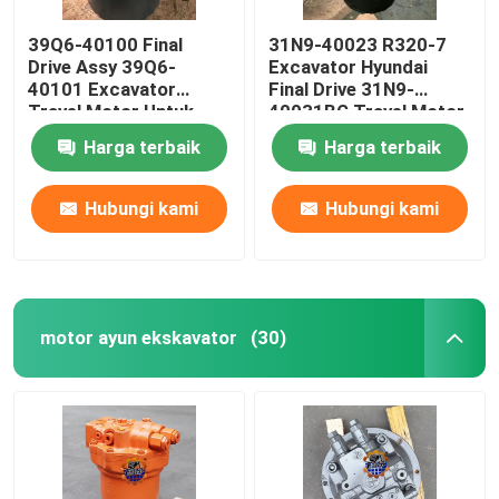
39Q6-40100 Final
31N9-40023 R320-7
Drive Assy 39Q6-
Excavator Hyundai
40101 Excavator
Final Drive 31N9-
Travel Motor Untuk
40031BG Travel Motor
R210-9 R250-9
Harga terbaik
Harga terbaik
Hubungi kami
Hubungi kami
motor ayun ekskavator
(30)