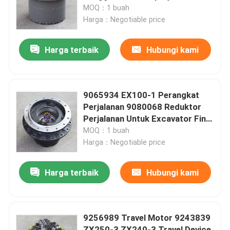
MOQ：1 buah
Harga：Negotiable price
Tur Pabrik
Harga terbaik
Hubungi kami
Kontrol kualitas
Hubungi kami
9065934 EX100-1 Perangkat
Perjalanan 9080068 Reduktor
Perjalanan Untuk Excavator Final
Berita
Drive
MOQ：1 buah
Harga：Negotiable price
Permintaan Penawaran
Harga terbaik
Hubungi kami
Motor penggerak akhir ekskavator
9256989 Travel Motor 9243839
motor ayun ekskavator
ZX250-3 ZX240-3 Travel Device