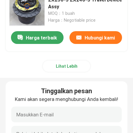
Assy
MOQ：1 buah
Gearbox Perjalanan Ekskavator
Harga：Negotiable price
Peredam Ayunan Excavator
Harga terbaik
Hubungi kami
Pompa hidraulik Assy
Lihat Lebih
Suku Cadang Mesin Ekskavator
Tinggalkan pesan
Suku Cadang Listrik Ekskavator
Kami akan segera menghubungi Anda kembali!
Turbocharger ekskavator
pompa roda gigi hidrolik