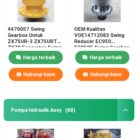
4470057 Swing
OEM Kualitas
Gearbox Untuk
VOE14712083 Swing
ZX75UR-3 ZX75URT
Reducer EC950
ZX70 Excavator Swing
EC950E Swing Gearbox
Device
Harga terbaik
Harga terbaik
Hubungi kami
Hubungi kami
Pompa hidraulik Assy
(88)