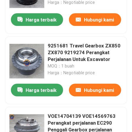
Harga：Negotiable price
Harga terbaik
Hubungi kami
9251681 Travel Gearbox ZX850
ZX870 9219274 Perangkat
Perjalanan Untuk Excavator
MOQ：1 buah
Harga：Negotiable price
Harga terbaik
Hubungi kami
Rumah
Produk
VOE14704139 VOE14569763
Perangkat perjalanan EC290
Penggali Gearbox perjalanan
Tentang kami