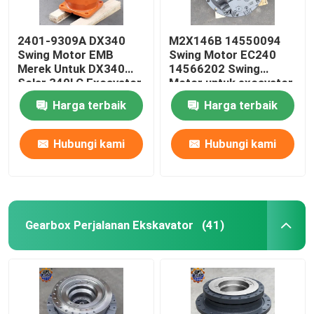
2401-9309A DX340
M2X146B 14550094
Swing Motor EMB
Swing Motor EC240
Merek Untuk DX340
14566202 Swing
Solar 340LC Excavator
Motor untuk excavator
Harga terbaik
Harga terbaik
Hubungi kami
Hubungi kami
Gearbox Perjalanan Ekskavator
(41)