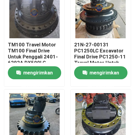
Tur Pabrik
Kontrol kualitas
TM100 Travel Motor
21N-27-00131
TM100 Final Drive
PC1250LC Excavator
Hubungi kami
Untuk Penggali 2401-
Final Drive PC1250-11
6292A DX500LC
Travel Motor Untuk
Komatsu
mengirimkan
mengirimkan
Berita
permintaan
permintaan
Permintaan Penawaran
Motor penggerak akhir ekskavator
motor ayun ekskavator