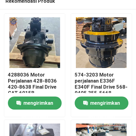
Rekomendasi Produk
4288036 Motor
574-3203 Motor
Perjalanan 428-8036
perjalanan E336F
420-8638 Final Drive
E340F Final Drive 568-
CAT 6015B
9405 355-5668
Rumah
Perangkat perjalanan
mengirimkan
mengirimkan
Produk
permintaan
permintaan
Tentang kami