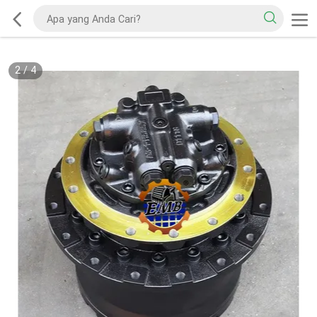
2
/
4