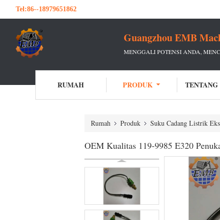
Tel:
86--18979651862
Guangzhou EMB Machin
MENGGALI POTENSI ANDA, MEN
RUMAH
PRODUK
TENTANG
Rumah
Produk
Suku Cadang Listrik Eks
OEM Kualitas 119-9985 E320 Penukar