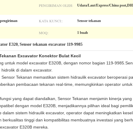
PENGIRIMAN OLEH:
Udara/Laut/Express/China psot,D
KATA KUNCI::
 pengiriman
Sensor tekanan
MOQ:
1 buah
vator E320
Sensor tekanan excavator 119-9985
,
Tekanan Excavator Konektor Bulat Kecil
g untuk model excavator E320B, dengan nomor bagian 119-9985.Sens
idrolik di dalam excavator.
 Sensor Tekanan memastikan sistem hidraulik excavator beroperasi pad
memberikan pembacaan tekanan real-time, memungkinkan operator untu
fungsi yang dapat diandalkan, Sensor Tekanan menjamin kinerja yang 
tibel dengan model E320B, menjadikannya pilihan ideal bagi pemilik
alam sistem hidraulik excavator, operator dapat meningkatkan kese
 berkualitas tinggi dan kompatibilitas membuatnya investasi yang berh
 excavator E320B mereka.