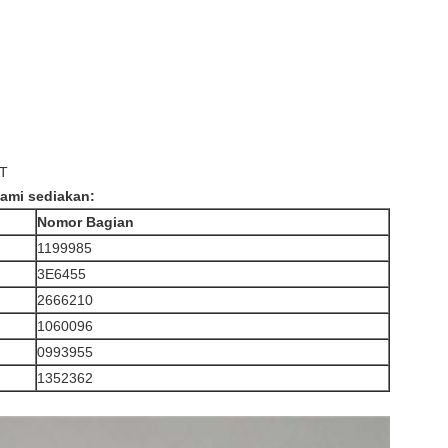
/T
kami sediakan:
Nomor Bagian
1199985
3E6455
2666210
1060096
0993955
1352362