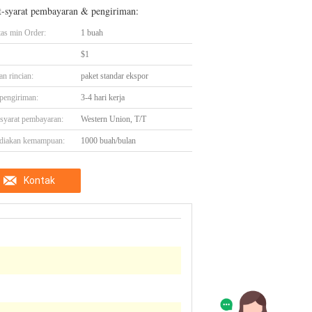
t-syarat pembayaran & pengiriman:
tas min Order:
1 buah
$1
n rincian:
paket standar ekspor
pengiriman:
3-4 hari kerja
-syarat pembayaran:
Western Union, T/T
diakan kemampuan:
1000 buah/bulan
Kontak