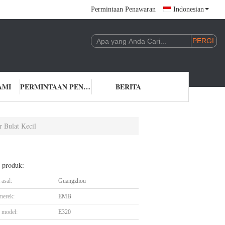
Permintaan Penawaran
Indonesian
AMI
PERMINTAAN PENAWARAN
BERITA
 Bulat Kecil
l produk:
asal:
Guangzhou
merek:
EMB
 model:
E320