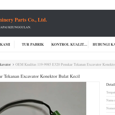
ery Parts Co., Ltd.
CAPAI KEUNGGULAN.
 KAMI
TUR PABRIK
KONTROL KUALITAS
HUBUNGI K
kavator
OEM Kualitas 119-9985 E320 Penukar Tekanan Excavator Konektor
 Tekanan Excavator Konektor Bulat Kecil
Detai
Tempat 
Nama 
Nomor