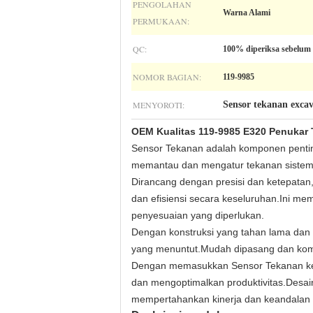
PENGOLAHAN
Warna Alami
PERMUKAAN:
QC:
100% diperiksa sebelum
NOMOR BAGIAN:
119-9985
MENYOROTI:
Sensor tekanan exca
OEM Kualitas 119-9985 E320 Penukar 
Sensor Tekanan adalah komponen pentin
memantau dan mengatur tekanan sistem h
Dirancang dengan presisi dan ketepatan,
dan efisiensi secara keseluruhan.Ini 
penyesuaian yang diperlukan.
Dengan konstruksi yang tahan lama dan 
yang menuntut.Mudah dipasang dan kompa
Dengan memasukkan Sensor Tekanan ke d
dan mengoptimalkan produktivitas.Desain
mempertahankan kinerja dan keandalan