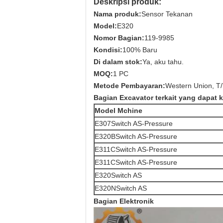
Deskripsi produk:
Nama produk:
Sensor Tekanan
Model:
E320
Nomor Bagian:
119-9985
Kondisi:
100% Baru
Di dalam stok:
Ya, aku tahu.
MOQ:
1 PC
Metode Pembayaran:
Western Union, T
Bagian Excavator terkait yang dapat 
Model Mchine
E307
Switch AS-Pressure
E320B
Switch AS-Pressure
E311C
Switch AS-Pressure
E311C
Switch AS-Pressure
E320
Switch AS
E320N
Switch AS
Bagian Elektronik