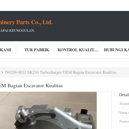
ery Parts Co., Ltd.
CAPAI KEUNGGULAN.
 KAMI
TUR PABRIK
KONTROL KUALITAS
HUBUNGI K
789209-0012 SK210 Turbocharger OEM Bagian Excavator Kualitas
M Bagian Excavator Kualitas
Detai
Tempat 
Nama 
Nomor