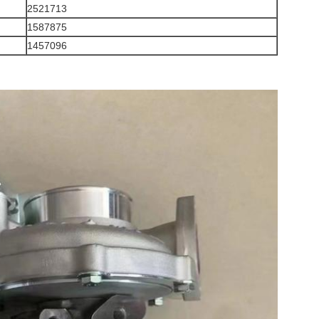
2521713
1587875
1457096