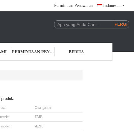
Permintaan Penawaran
Indonesian
AMI
PERMINTAAN PENAWARAN
BERITA
l produk:
asal:
Guangzhou
merek:
EMB
 model:
sk210