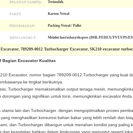
PESANAN SAMPEL:
Terimalah.
PAKET:
Karton Netral
PENGEMASAN:
Packing Netral / Pallet
MENGANGKUT:
Melalui laut/udara/ekspres (DHL/FEDEX/TNT/UPS/EMS
 Excavator
789209-0012 Turbocharger Excavator
SK210 excavator turbo
,
,
 Bagian Excavator Kualitas
0 Excavator, nomor bagian 789209-0012.Turbocharger yang kuat dan 
embawanya ke tingkat berikutnya.
esisi, Turbocharger memaksimalkan output tenaga mesin, memungkinka
an dorongan yang signifikan untuk torsi, memungkinkan excavator An
n utama lain dari Turbocharger. dengan mengoptimalkan proses pemba
f.yang menghasilkan konsumsi bahan bakar yang lebih rendah dan biay
kami, dan Turbocharger dibangun untuk menahan kondisi yang paling k
sa dan keandalan bahkan dalam lingkungan yang menuntut seperti loka