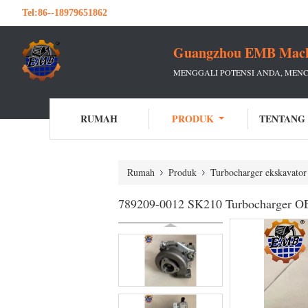
Tel:
86--18979651862
Guangzhou EMB Machin
MENGGALI POTENSI ANDA, MEN
RUMAH
PRODUK
TENTANG
Rumah
Produk
Turbocharger ekskavator
789209-0012 SK210 Turbocharger OE