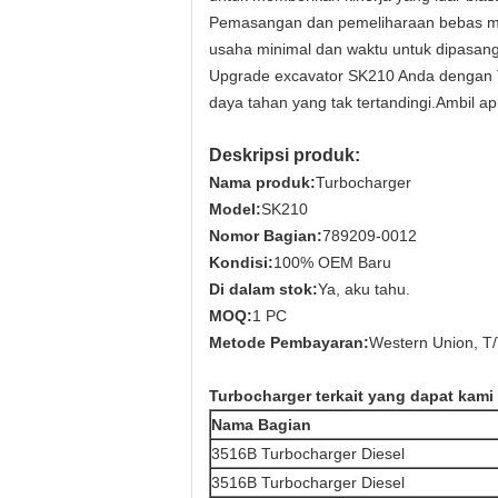
Pemasangan dan pemeliharaan bebas ma
usaha minimal dan waktu untuk dipasang
Upgrade excavator SK210 Anda dengan Tu
daya tahan yang tak tertandingi.Ambil ap
Deskripsi produk:
Nama produk:
Turbocharger
Model:
SK210
Nomor Bagian:
789209-0012
Kondisi:
100% OEM Baru
Di dalam stok:
Ya, aku tahu.
MOQ:
1 PC
Metode Pembayaran:
Western Union, T
Turbocharger terkait yang dapat kami
Nama Bagian
3516B Turbocharger Diesel
3516B Turbocharger Diesel