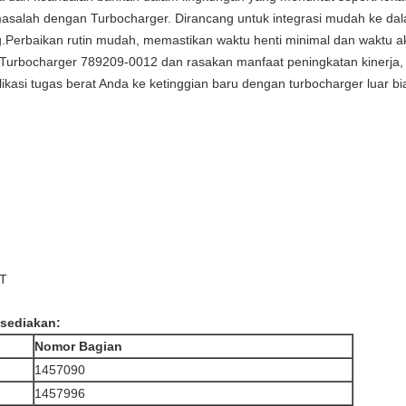
salah dengan Turbocharger. Dirancang untuk integrasi mudah ke d
.Perbaikan rutin mudah, memastikan waktu henti minimal dan waktu a
rbocharger 789209-0012 dan rasakan manfaat peningkatan kinerja, p
likasi tugas berat Anda ke ketinggian baru dengan turbocharger luar bia
/T
 sediakan:
Nomor Bagian
1457090
1457996