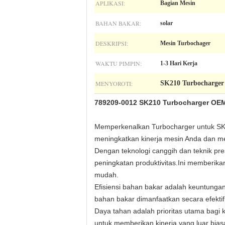
APLIKASI:
Bagian Mesin
BAHAN BAKAR:
solar
DESKRIPSI:
Mesin Turbochager
WAKTU PIMPIN:
1-3 Hari Kerja
MENYOROTI:
SK210 Turbocharger
789209-0012 SK210 Turbocharger OEM
Memperkenalkan Turbocharger untuk SK21
meningkatkan kinerja mesin Anda dan m
Dengan teknologi canggih dan teknik pr
peningkatan produktivitas.Ini memberik
mudah.
Efisiensi bahan bakar adalah keuntunga
bahan bakar dimanfaatkan secara efekti
Daya tahan adalah prioritas utama bagi 
untuk memberikan kinerja yang luar bia