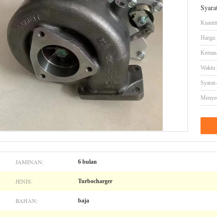
Syara
Kuanti
Harga:
Kemasa
Waktu 
Syarat
Menye
JAMINAN:
6 bulan
JENIS:
Turbocharger
BAHAN:
baja