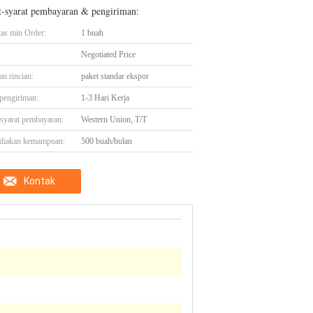
t-syarat pembayaran & pengiriman:
tas min Order:
1 buah
Negotiated Price
n rincian:
paket standar ekspor
pengiriman:
1-3 Hari Kerja
-syarat pembayaran:
Western Union, T/T
diakan kemampuan:
500 buah/bulan
Kontak