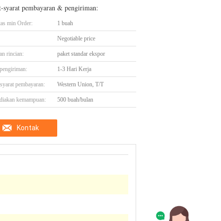
t-syarat pembayaran & pengiriman:
tas min Order:
1 buah
Negotiable price
n rincian:
paket standar ekspor
pengiriman:
1-3 Hari Kerja
-syarat pembayaran:
Western Union, T/T
diakan kemampuan:
500 buah/bulan
Kontak