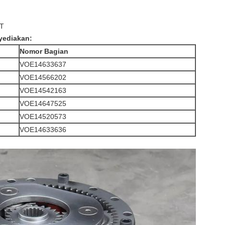
/T
yediakan:
Nomor Bagian
VOE14633637
VOE14566202
VOE14542163
VOE14647525
VOE14520573
VOE14633636