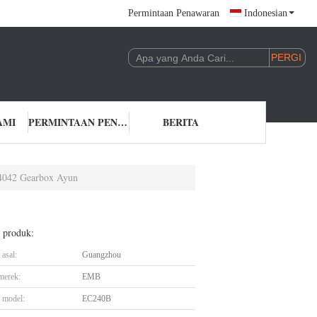
Permintaan Penawaran
Indonesian
AMI
PERMINTAAN PENAWARAN
BERITA
042 Gearbox Ayun
l produk:
asal:
Guangzhou
merek:
EMB
 model:
EC240B