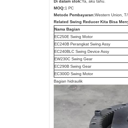
Di dalam stok:
Ya, aku tahu.
MOQ:
1 PC
Metode Pembayaran:
Western Union, T
Related Swing Reducer Kita Bisa Men
Nama Bagian
EC250E Swing Motor
EC240B Perangkat Swing Assy
EC240BLC Swing Device Assy
EW230C Swing Gear
EC290B Swing Gear
EC300D Swing Motor
Bagian hidraulik