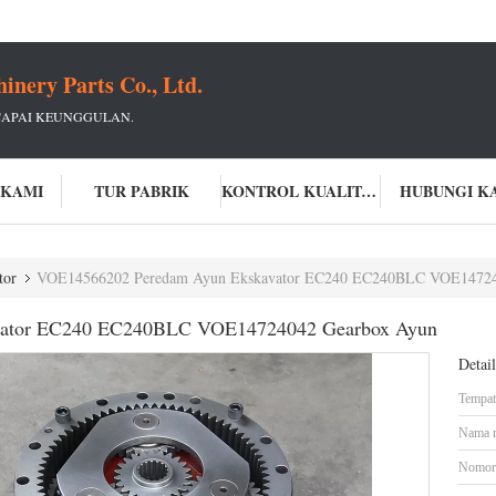
ery Parts Co., Ltd.
CAPAI KEUNGGULAN.
 KAMI
TUR PABRIK
KONTROL KUALITAS
HUBUNGI K
tor
VOE14566202 Peredam Ayun Ekskavator EC240 EC240BLC VOE14724
vator EC240 EC240BLC VOE14724042 Gearbox Ayun
Detai
Tempat 
Nama 
Nomor