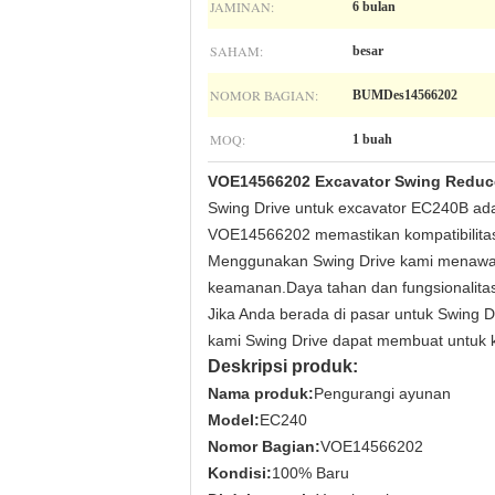
JAMINAN:
6 bulan
SAHAM:
besar
NOMOR BAGIAN:
BUMDes14566202
MOQ:
1 buah
VOE14566202 Excavator Swing Redu
Swing Drive untuk excavator EC240B ada
VOE14566202 memastikan kompatibilitas 
Menggunakan Swing Drive kami menawark
keamanan.Daya tahan dan fungsionalitas
Jika Anda berada di pasar untuk Swing 
kami Swing Drive dapat membuat untuk k
Deskripsi produk:
Nama produk:
Pengurangi ayunan
Model:
EC240
Nomor Bagian:
VOE14566202
Kondisi:
100% Baru