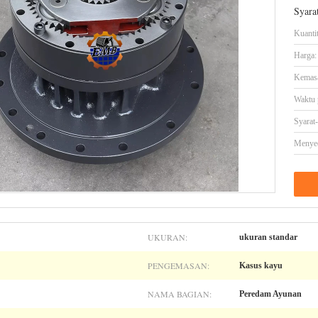
Syara
Kuanti
Harga:
Kemasa
Waktu 
Syarat
Menye
UKURAN:
ukuran standar
PENGEMASAN:
Kasus kayu
NAMA BAGIAN:
Peredam Ayunan