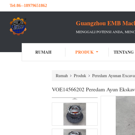
Tel:
86--18979651862
Guangzhou EMB Machin
MENGGALI POTENSI ANDA, MEN
RUMAH
PRODUK
TENTANG
Rumah
Produk
Peredam Ayunan Excava
VOE14566202 Peredam Ayun Ekska