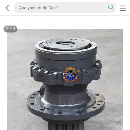
2
/
4