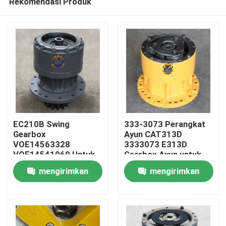
Rekomendasi Produk
EC210B Swing
333-3073 Perangkat
Gearbox
Ayun CAT313D
VOE14563328
3333073 E313D
VOE14541069 Untuk
Gearbox Ayun untuk
Rumah
EC210 Slew Reducer
Suku Cadang
mengirimkan
mengirimkan
Excavator
Produk
permintaan
permintaan
Tentang kami