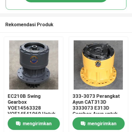
Rekomendasi Produk
Rumah
EC210B Swing
333-3073 Perangkat
Gearbox
Ayun CAT313D
VOE14563328
3333073 E313D
Produk
VOE14541069 Untuk
Gearbox Ayun untuk
EC210 Slew Reducer
Suku Cadang
mengirimkan
mengirimkan
Excavator
Tentang kami