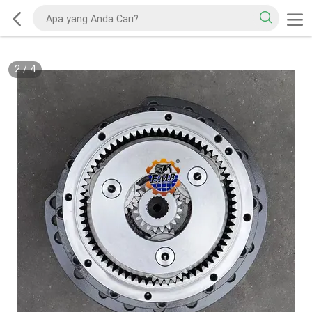
2
/
4