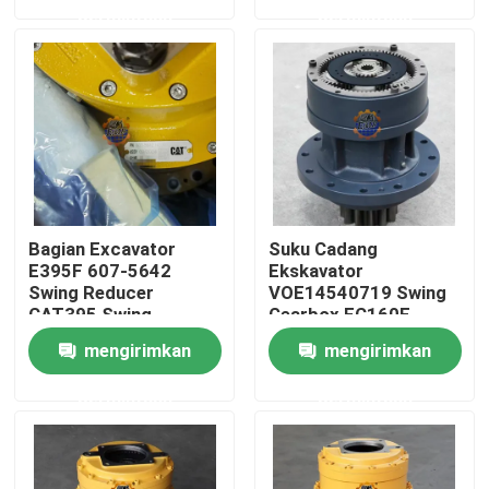
permintaan
permintaan
Tur Pabrik
Kontrol kualitas
Hubungi kami
Bagian Excavator
Suku Cadang
Berita
E395F 607-5642
Ekskavator
Swing Reducer
VOE14540719 Swing
CAT395 Swing
Gearbox EC160E
Gearbox 595-9502
EC180E Perangkat
Permintaan Penawaran
mengirimkan
mengirimkan
Untuk Excavator
Ayun Untuk Suku
Cadang Ekskavator
permintaan
permintaan
Motor penggerak akhir ekskavator
motor ayun ekskavator