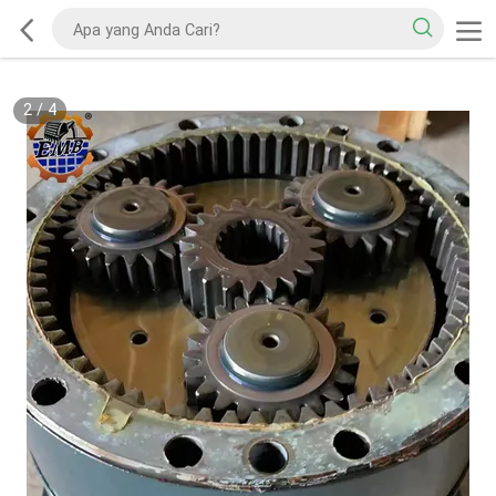
2
/
4