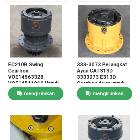
EC210B Swing
333-3073 Perangkat
Gearbox
Ayun CAT313D
VOE14563328
3333073 E313D
VOE14541069 Untuk
Gearbox Ayun untuk
EC210 Slew Reducer
Suku Cadang
mengirimkan
mengirimkan
Excavator
Rumah
permintaan
permintaan
Produk
Tentang kami