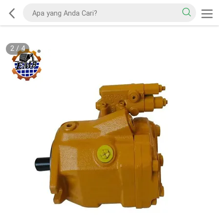
2
/
4