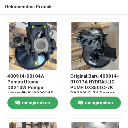
Rekomendasi Produk
400914-00104A
Original Baru 400914-
Pompa Utama
01017A HYDRAULIC
DX210W Pompa
PUMP DX350LC-7K
Rumah
Hidraulik K1003934B
DX380LC-7K Pompa
Pompa Utama
utama
mengirimkan
mengirimkan
Excavator
Produk
permintaan
permintaan
Tentang kami