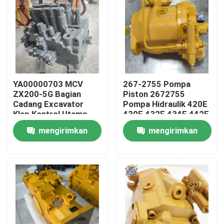
Tur Pabrik
Kontrol kualitas
YA00000703 MCV
267-2755 Pompa
Hubungi kami
ZX200-5G Bagian
Piston 2672755
Cadang Excavator
Pompa Hidraulik 420E
Klep Kontrol Utama
430E 432E 434E 442E
Berita
444E
mengirimkan
mengirimkan
permintaan
permintaan
Permintaan Penawaran
Motor penggerak akhir ekskavator
motor ayun ekskavator