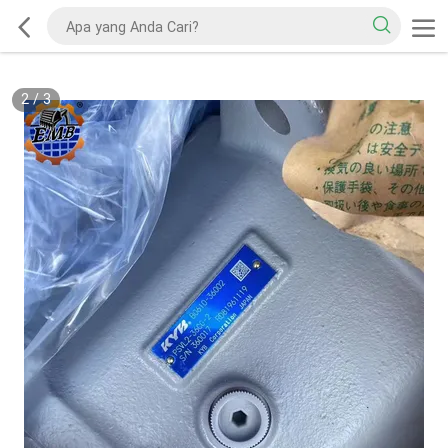
2
/
3