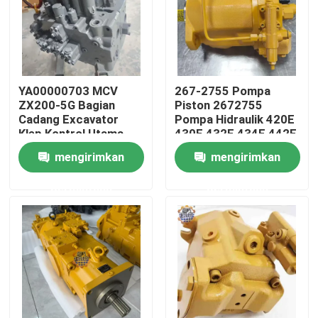
Tur Pabrik
Kontrol kualitas
YA00000703 MCV
267-2755 Pompa
ZX200-5G Bagian
Piston 2672755
Cadang Excavator
Pompa Hidraulik 420E
Hubungi kami
Klep Kontrol Utama
430E 432E 434E 442E
444E
mengirimkan
mengirimkan
Berita
permintaan
permintaan
Permintaan Penawaran
Motor penggerak akhir ekskavator
motor ayun ekskavator