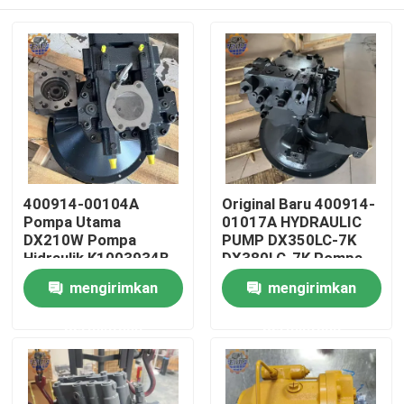
400914-00104A
Original Baru 400914-
Pompa Utama
01017A HYDRAULIC
DX210W Pompa
PUMP DX350LC-7K
Hidraulik K1003934B
DX380LC-7K Pompa
Pompa Utama
utama
Rumah
mengirimkan
mengirimkan
Excavator
permintaan
permintaan
Produk
Tentang kami