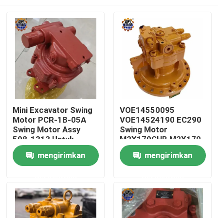
Mini Excavator Swing
VOE14550095
Motor PCR-1B-05A
VOE14524190 EC290
Swing Motor Assy
Swing Motor
508-1313 Untuk
M2X170CHB M2X170
Excavator
Swing Device
Rumah
mengirimkan
mengirimkan
permintaan
permintaan
Produk
Tentang kami