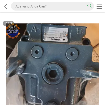
2
/
3