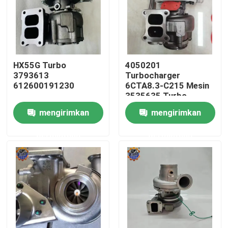
Tur Pabrik
Kontrol kualitas
HX55G Turbo
4050201
3793613
Turbocharger
612600191230
6CTA8.3-C215 Mesin
Hubungi kami
3535635 Turbo
HX40W 4050202
mengirimkan
mengirimkan
Berita
permintaan
permintaan
Permintaan Penawaran
Motor penggerak akhir ekskavator
motor ayun ekskavator