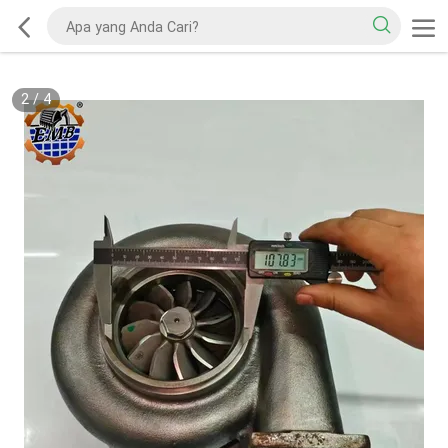
2
/
4