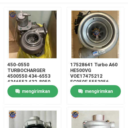
450-0550
17528641 Turbo A60
TURBOCHARGER
HE500VG
4500550 434-6553
VOE17475212
4346553 432-8950
EC950F 5553956
4328950 450-0557
Turbocharger
Rumah
mengirimkan
mengirimkan
CAT390F Turbo
5553975 5553977
Suku Cadang Mesin
permintaan
permintaan
Produk
Tentang kami