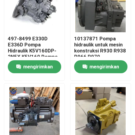
Tur Pabrik
Kontrol kualitas
497-8499 E330D
10137871 Pompa
E336D Pompa
hidraulik untuk mesin
Hidraulik K5V160DP-
konstruksi R930 R938
Hubungi kami
2N5X K5V160 Pompa
R966 R970
Utama Excavator
mengirimkan
mengirimkan
Berita
permintaan
permintaan
Permintaan Penawaran
Motor penggerak akhir ekskavator
motor ayun ekskavator