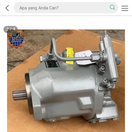
2
/
4