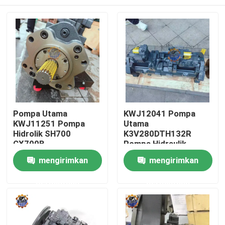
Pompa Utama
KWJ12041 Pompa
KWJ11251 Pompa
Utama
Hidrolik SH700
K3V280DTH132R
CX700B
Pompa Hidraulik
K3V280DTH131R-
CX750D LINKBELT
Rumah
mengirimkan
mengirimkan
9Y04-HVB Pompa
750LX Pompa
Hidraulik
permintaan
permintaan
Produk
Tentang kami