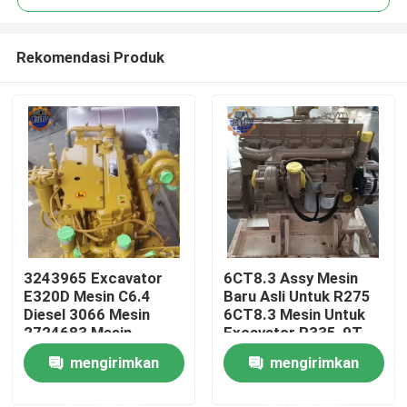
Rekomendasi Produk
3243965 Excavator
6CT8.3 Assy Mesin
Rumah
E320D Mesin C6.4
Baru Asli Untuk R275
Diesel 3066 Mesin
6CT8.3 Mesin Untuk
2724683 Mesin
Excavator R335-9T
Produk
lengkap Assy
mengirimkan
mengirimkan
permintaan
permintaan
Tentang kami