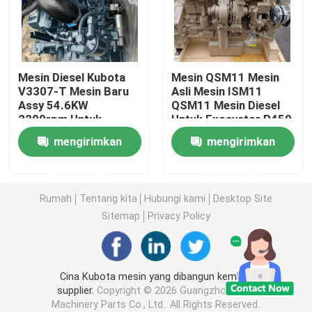
Gearbox Perjalanan Ekskavator
Mesin Diesel Kubota
Mesin QSM11 Mesin
Peredam Ayunan Excavator
V3307-T Mesin Baru
Asli Mesin ISM11
Assy 54.6KW
QSM11 Mesin Diesel
2200rpm Untuk
Untuk Excavator R450
Pompa hidraulik Assy
Kubota
mengirimkan
mengirimkan
Suku Cadang Mesin Ekskavator
permintaan
permintaan
Rumah
Tentang kita
Hubungi kami
Desktop Site
Suku Cadang Listrik Ekskavator
Sitemap
Privacy Policy
Turbocharger ekskavator
Cina Kubota mesin yang dibangun kembali
supplier.
Copyright © 2026 Guangzhou EMB
pompa roda gigi hidrolik
Machinery Parts Co., Ltd.. All Rights Reserved.