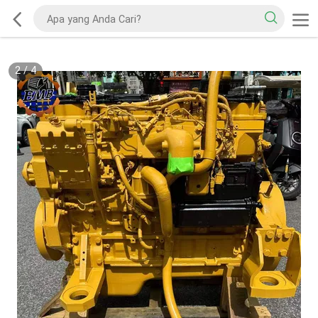
2
/
4