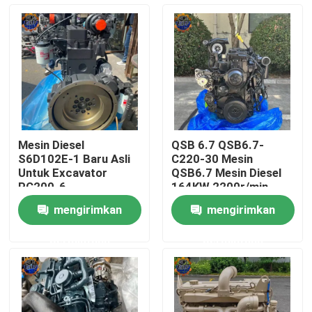
Tur Pabrik
Kontrol kualitas
Hubungi kami
Mesin Diesel
QSB 6.7 QSB6.7-
S6D102E-1 Baru Asli
C220-30 Mesin
Berita
Untuk Excavator
QSB6.7 Mesin Diesel
PC200-6
164KW 2200r/min
mengirimkan
mengirimkan
Permintaan Penawaran
permintaan
permintaan
Motor penggerak akhir ekskavator
motor ayun ekskavator