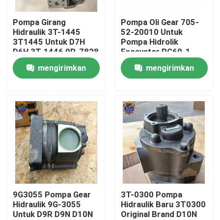
Pompa Girang
Pompa Oli Gear 705-
Tur Pabrik
Hidraulik 3T-1445
52-20010 Untuk
3T1445 Untuk D7H
Pompa Hidrolik
D6H 3T-1446 0R-7828
Excavator PC60-1
Kontrol kualitas
10R-3421 386-3051
PW60-1
mengirimkan
mengirimkan
Pompa Girang
permintaan
permintaan
Hubungi kami
Berita
Permintaan Penawaran
Motor penggerak akhir ekskavator
9G3055 Pompa Gear
3T-0300 Pompa
Hidraulik 9G-3055
Hidraulik Baru 3T0300
Untuk D9R D9N D10N
Original Brand D10N
motor ayun ekskavator