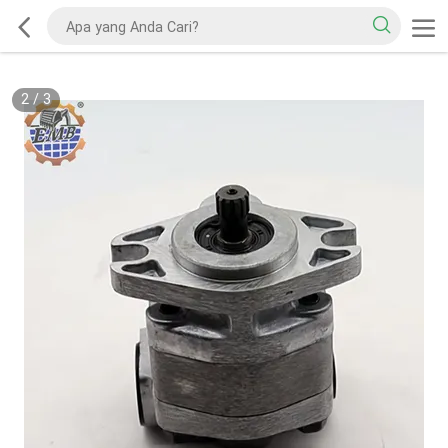
2
/
3