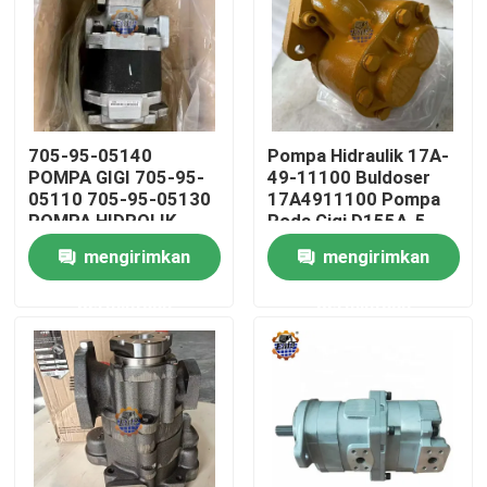
705-95-05140
Pompa Hidraulik 17A-
POMPA GIGI 705-95-
49-11100 Buldoser
05110 705-95-05130
17A4911100 Pompa
POMPA HIDROLIK
Roda Gigi D155A-5
HD465-7 HD605-7
D155A-3
mengirimkan
mengirimkan
permintaan
permintaan
Rumah
Produk
Tentang kami