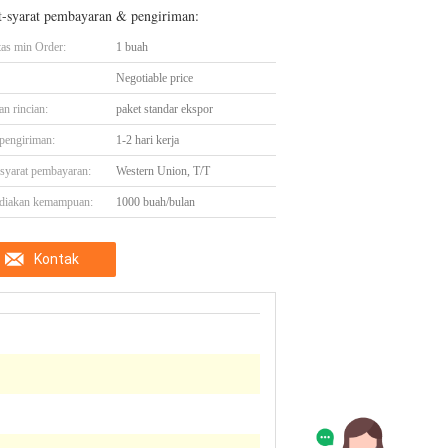
t-syarat pembayaran & pengiriman:
tas min Order:
1 buah
Negotiable price
n rincian:
paket standar ekspor
pengiriman:
1-2 hari kerja
-syarat pembayaran:
Western Union, T/T
diakan kemampuan:
1000 buah/bulan
Kontak