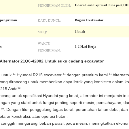
PENGIRIMAN OLEH:
Udara/Laut/Express/China psot,D
KATA KUNCI::
 pengiriman
Bagian Ekskavator
MOQ:
1 buah
WAKTU
es
1-2 Hari Kerja
PENGIRIMAN:
 Alternator 21Q6-42002 Untuk suku cadang excavator
u untuk ** Hyundai R215 excavator ** dengan premium kami ** Alterna
ang dirancang untuk memberikan daya listrik yang konsisten dalam kond
R215 Anda**
ncang untuk spesifikasi Hyundai yang ketat, alternator ini menjamin int
an yang stabil untuk fungsi penting seperti mesin, pencahayaan, dan
lit **: Dengan fitur penggulung tugas berat, perumahan tahan debu, d
tarankonstruksi, atau operasi hutan.
esain canggih mengurangi beban parasit pada mesin, meningkatkan ekon