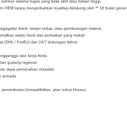
 bahkan selama tugas yang tidak aktif atau beban tinggi.
ium OEM tanpa mengorbankan kualitas.didukung oleh ** 18 bulan garans
egagalan listrik, lampu redup, atau pembuangan baterai
imalkan waktu henti dan perbaikan yang mahal
bal (DHL / FedEx) dan 24/7 dukungan teknis
ngganggu alur kerja Anda.
dari gudang regional
ber daya pemecahan masalah
uk armada
pemeriksaan kompatibilitas, atau solusi khusus.