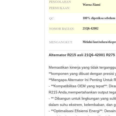
PENGOLAHAN
Warna Alami
PERMUKAAN:
QC:
100% diperiksa sebelum
NOMOR BAGIAN:
21Q6-42002
MENGANGKUT:
Melalui laut/udara/ekspr
Alternator R215 asli 21Q6-42001 R275
Memastikan kinerja yang tidak tergangg
**komponen yang dibuat dengan presisi y
**Mengapa Alternator Ini Penting Untuk 
- **Kompatibilitas OEM yang tepat**: Dira
R215 Anda,mempertahankan output tegang
- ** Dibangun untuk lingkungan yang su
dalam suhu ekstrem, kelembaban, dan ge
- **Optimalisasi Efisiensi Energi**: D