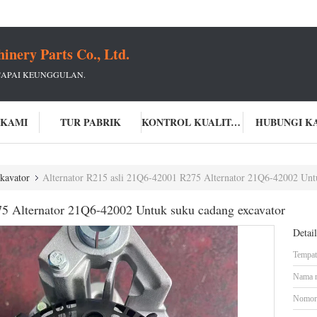
ery Parts Co., Ltd.
CAPAI KEUNGGULAN.
 KAMI
TUR PABRIK
KONTROL KUALITAS
HUBUNGI K
kavator
Alternator R215 asli 21Q6-42001 R275 Alternator 21Q6-42002 Unt
75 Alternator 21Q6-42002 Untuk suku cadang excavator
Detai
Tempat 
Nama 
Nomor