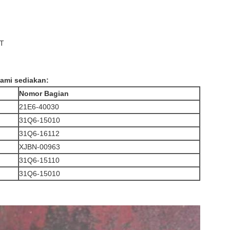
/T
kami sediakan:
Nomor Bagian
21E6-40030
31Q6-15010
31Q6-16112
XJBN-00963
31Q6-15110
31Q6-15010