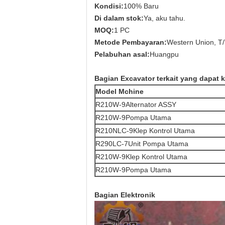
Kondisi:
100% Baru
Di dalam stok:
Ya, aku tahu.
MOQ:
1 PC
Metode Pembayaran:
Western Union, T
Pelabuhan asal:
Huangpu
Bagian Excavator terkait yang dapat 
Model Mchine
R210W-9
Alternator ASSY
R210W-9
Pompa Utama
R210NLC-9
Klep Kontrol Utama
R290LC-7
Unit Pompa Utama
R210W-9
Klep Kontrol Utama
R210W-9
Pompa Utama
Bagian Elektronik