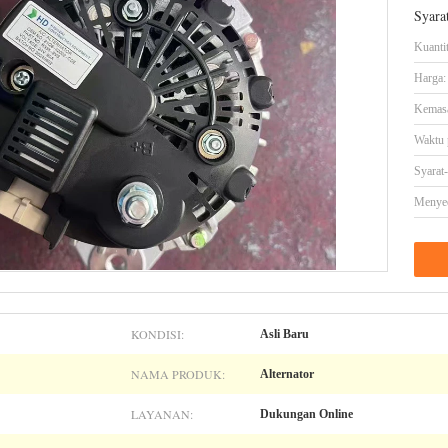
Syara
Kuanti
Harga:
Kemasa
Waktu 
Syarat
Menye
KONDISI:
Asli Baru
NAMA PRODUK:
Alternator
LAYANAN:
Dukungan Online