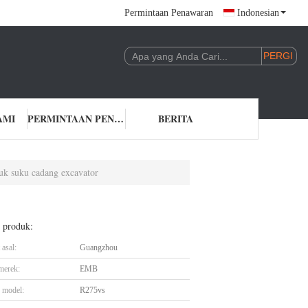
Permintaan Penawaran
Indonesian
AMI
PERMINTAAN PENAWARAN
BERITA
uk suku cadang excavator
l produk:
asal:
Guangzhou
merek:
EMB
 model:
R275vs