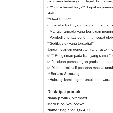
pengisian baterai yang dapat diandalkan,
- **Solusi hemat biaya**: Lupakan prem
shift.
**Ideal Untuk**:
- Operator R215 yang berjuang dengan k
- Manajer armada yang bertujuan memin
- Pembeli prioritas pengiriman cepat glo
**Sedikit stok yang tersedia!**
Jangan biarkan generator yang rusak me
✅ ** Pengiriman pada hari yang sama ** 
✅ Panduan pemasangan gratis dan sum
✅ Diskon eksklusif pesanan massal unt
** Berlaku Sekarang
* Hubungi kami segera untuk penawaran, 
Deskripsi produk:
Nama produk:
Alternator
Model:
R275vs/R225vs
Nomor Bagian:
21Q6-42002