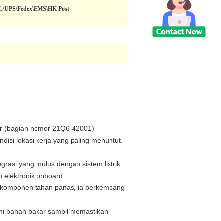
HL\UPS\Fedex\EMS\HK Post
tor (bagian nomor 21Q6-42001)
isi lokasi kerja yang paling menuntut.
egrasi yang mulus dengan sistem listrik
 elektronik onboard.
an komponen tahan panas, ia berkembang
omi bahan bakar sambil memastikan