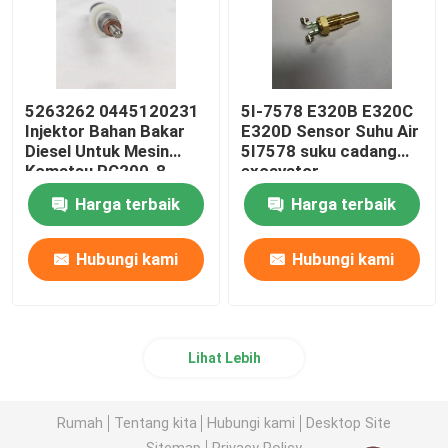
5263262 0445120231
5I-7578 E320B E320C
Injektor Bahan Bakar
E320D Sensor Suhu Air
Diesel Untuk Mesin
5I7578 suku cadang
Komatsu PC200-8
excavator
6D107 QSB6.7
Harga terbaik
Harga terbaik
Hubungi kami
Hubungi kami
Lihat Lebih
Rumah
Tentang kita
Hubungi kami
Desktop Site
Sitemap
Privacy Policy