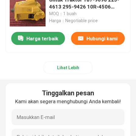
4613 295-9426 10R-4506
Pompa Utama
MOQ：1 buah
Gearbox Perjalanan Ekskavator
Harga：Negotiable price
Peredam Ayunan Excavator
Harga terbaik
Hubungi kami
Pompa hidraulik Assy
Lihat Lebih
Suku Cadang Mesin Ekskavator
Tinggalkan pesan
Suku Cadang Listrik Ekskavator
Kami akan segera menghubungi Anda kembali!
Turbocharger ekskavator
pompa roda gigi hidrolik