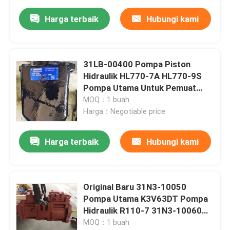
Harga terbaik
Hubungi kami
31LB-00400 Pompa Piston
Hidraulik HL770-7A HL770-9S
Pompa Utama Untuk Pemuat
Roda
MOQ：1 buah
Harga：Negotiable price
Harga terbaik
Hubungi kami
Original Baru 31N3-10050
Pompa Utama K3V63DT Pompa
Hidraulik R110-7 31N3-10060
Pompa
MOQ：1 buah