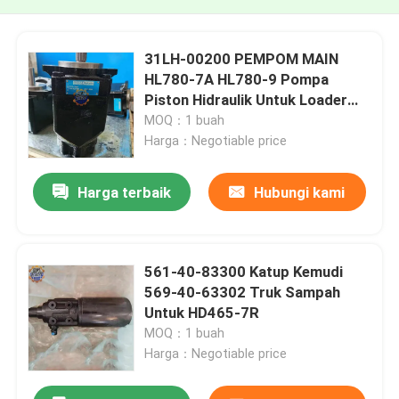
31LH-00200 PEMPOM MAIN
HL780-7A HL780-9 Pompa
Piston Hidraulik Untuk Loader
Roda
MOQ：1 buah
Harga：Negotiable price
Harga terbaik
Hubungi kami
561-40-83300 Katup Kemudi
569-40-63302 Truk Sampah
Untuk HD465-7R
MOQ：1 buah
Harga：Negotiable price