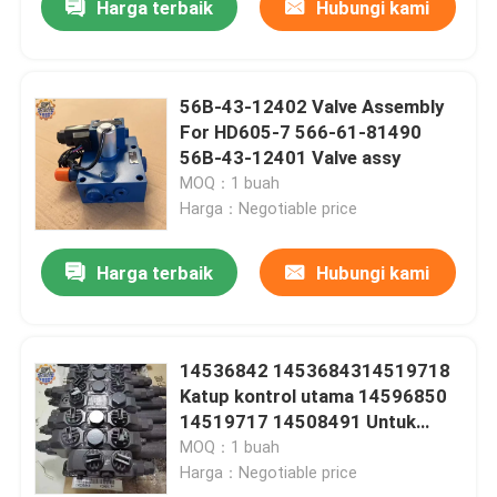
Harga terbaik
Hubungi kami
56B-43-12402 Valve Assembly
For HD605-7 566-61-81490
56B-43-12401 Valve assy
MOQ：1 buah
Harga：Negotiable price
Harga terbaik
Hubungi kami
14536842 1453684314519718
Katup kontrol utama 14596850
14519717 14508491 Untuk
EC55 EC60 Excavator
MOQ：1 buah
Harga：Negotiable price