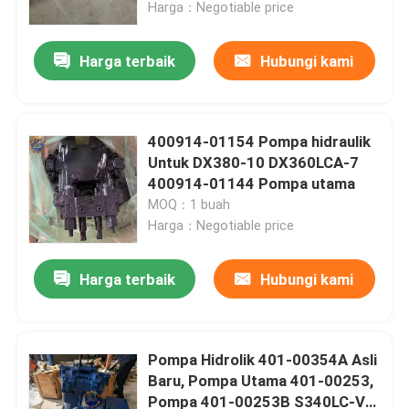
Harga：Negotiable price
Harga terbaik
Hubungi kami
400914-01154 Pompa hidraulik
Untuk DX380-10 DX360LCA-7
400914-01144 Pompa utama
MOQ：1 buah
Harga：Negotiable price
Harga terbaik
Hubungi kami
Rumah
Produk
Pompa Hidrolik 401-00354A Asli
Baru, Pompa Utama 401-00253,
Pompa 401-00253B S340LC-V
Tentang kami