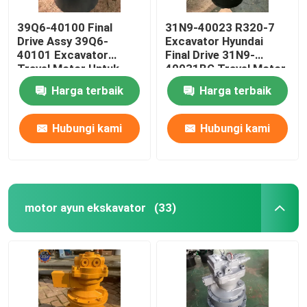
39Q6-40100 Final
31N9-40023 R320-7
Drive Assy 39Q6-
Excavator Hyundai
40101 Excavator
Final Drive 31N9-
Travel Motor Untuk
40031BG Travel Motor
R210-9 R250-9
Harga terbaik
Harga terbaik
Hubungi kami
Hubungi kami
motor ayun ekskavator
(33)