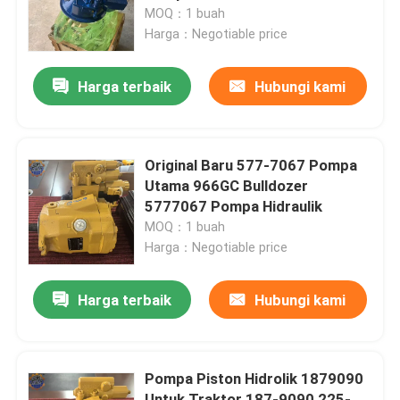
Excavator
MOQ：1 buah
Harga：Negotiable price
Tur Pabrik
Harga terbaik
Hubungi kami
Kontrol kualitas
Hubungi kami
Original Baru 577-7067 Pompa
Utama 966GC Bulldozer
5777067 Pompa Hidraulik
Berita
MOQ：1 buah
Harga：Negotiable price
Permintaan Penawaran
Harga terbaik
Hubungi kami
Motor penggerak akhir ekskavator
Pompa Piston Hidrolik 1879090
motor ayun ekskavator
Untuk Traktor 187-9090 225-