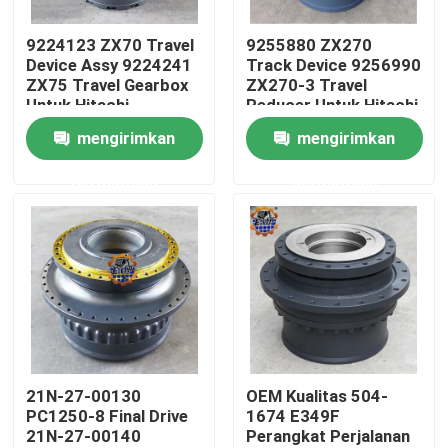
9224123 ZX70 Travel
9255880 ZX270
Tur Pabrik
Device Assy 9224241
Track Device 9256990
ZX75 Travel Gearbox
ZX270-3 Travel
Untuk Hitachi
Reducer Untuk Hitachi
Kontrol kualitas
Excavator
Excavator
mengirimkan
mengirimkan
permintaan
permintaan
Hubungi kami
Berita
Permintaan Penawaran
Motor penggerak akhir ekskavator
21N-27-00130
OEM Kualitas 504-
PC1250-8 Final Drive
1674 E349F
21N-27-00140
Perangkat Perjalanan
motor ayun ekskavator