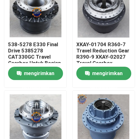
538-5278 E330 Final
XKAY-01704 R360-7
Drive 5385278
Travel Reduction Gear
CAT330GC Travel
R390-9 XKAY-02027
Gearbox Untuk Bagian
Travel Gearbox
Excavator
mengirimkan
mengirimkan
permintaan
permintaan
Rumah
Produk
Tentang kami