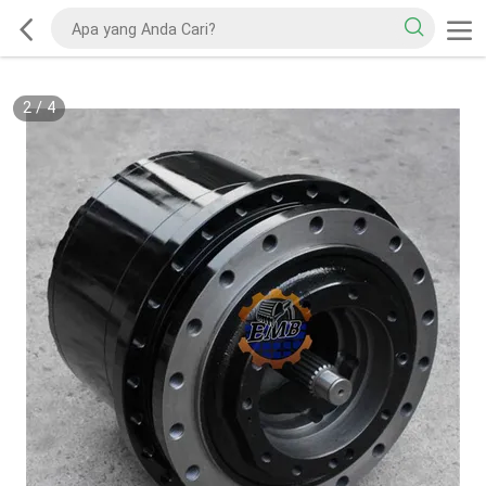
2
/
4