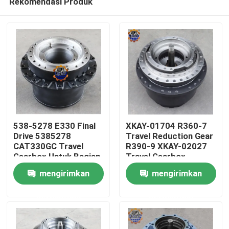
Rekomendasi Produk
538-5278 E330 Final
XKAY-01704 R360-7
Drive 5385278
Travel Reduction Gear
CAT330GC Travel
R390-9 XKAY-02027
Gearbox Untuk Bagian
Travel Gearbox
Rumah
Excavator
mengirimkan
mengirimkan
Produk
permintaan
permintaan
Tentang kami