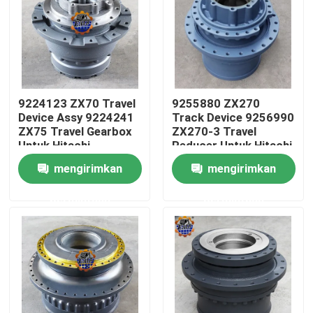
Tur Pabrik
Kontrol kualitas
9224123 ZX70 Travel
9255880 ZX270
Device Assy 9224241
Track Device 9256990
Hubungi kami
ZX75 Travel Gearbox
ZX270-3 Travel
Untuk Hitachi
Reducer Untuk Hitachi
Excavator
Excavator
mengirimkan
mengirimkan
Berita
permintaan
permintaan
Permintaan Penawaran
Motor penggerak akhir ekskavator
motor ayun ekskavator