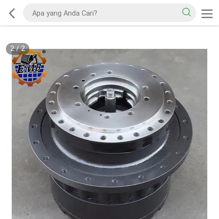
2
/
2