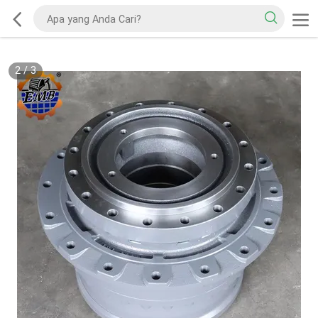
2
/
3