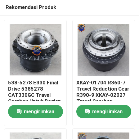
Rekomendasi Produk
538-5278 E330 Final
XKAY-01704 R360-7
Drive 5385278
Travel Reduction Gear
CAT330GC Travel
R390-9 XKAY-02027
Rumah
Gearbox Untuk Bagian
Travel Gearbox
Excavator
mengirimkan
mengirimkan
Produk
permintaan
permintaan
Tentang kami