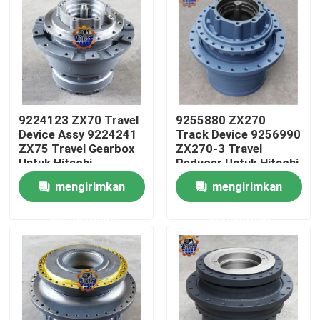
Tur Pabrik
Kontrol kualitas
9224123 ZX70 Travel
9255880 ZX270
Hubungi kami
Device Assy 9224241
Track Device 9256990
ZX75 Travel Gearbox
ZX270-3 Travel
Untuk Hitachi
Reducer Untuk Hitachi
Berita
Excavator
Excavator
mengirimkan
mengirimkan
permintaan
permintaan
Permintaan Penawaran
Motor penggerak akhir ekskavator
motor ayun ekskavator