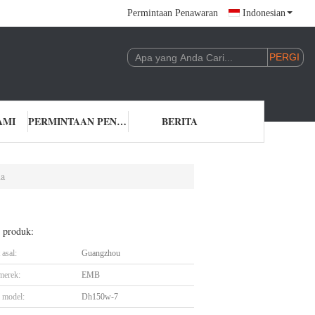
Permintaan Penawaran
Indonesian
AMI
PERMINTAAN PENAWARAN
BERITA
da
l produk:
asal:
Guangzhou
merek:
EMB
 model:
Dh150w-7