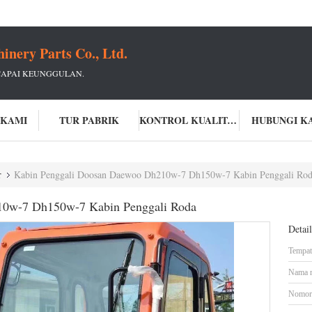
ery Parts Co., Ltd.
CAPAI KEUNGGULAN.
 KAMI
TUR PABRIK
KONTROL KUALITAS
HUBUNGI K
r
Kabin Penggali Doosan Daewoo Dh210w-7 Dh150w-7 Kabin Penggali Ro
10w-7 Dh150w-7 Kabin Penggali Roda
Detai
Tempat 
Nama 
Nomor