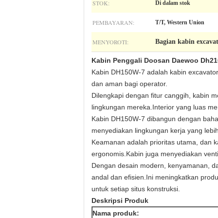
STOK:
Di dalam stok
PEMBAYARAN:
T/T, Western Union
MENYOROTI:
Bagian kabin excava
Kabin Penggali Doosan Daewoo Dh21
Kabin DH150W-7 adalah kabin excavator
dan aman bagi operator.
Dilengkapi dengan fitur canggih, kabin 
lingkungan mereka.Interior yang luas m
Kabin DH150W-7 dibangun dengan bahan 
menyediakan lingkungan kerja yang lebi
Keamanan adalah prioritas utama, dan kab
ergonomis.Kabin juga menyediakan ventil
Dengan desain modern, kenyamanan, dan 
andal dan efisien.Ini meningkatkan pr
untuk setiap situs konstruksi.
Deskripsi Produk
Nama produk: