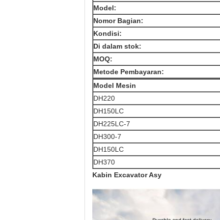
Model:
Nomor Bagian:
Kondisi:
Di dalam stok:
MOQ:
Metode Pembayaran:
Model Mesin
DH220
DH150LC
DH225LC-7
DH300-7
DH150LC
DH370
Kabin Excavator Asy