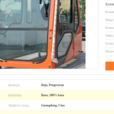
Syara
Kuanti
Harga:
Kemasa
Waktu 
Syarat
Menye
BAHAN:
Baja, Pengecoran
KONDISI:
Baru, 100% baru
TEMPAT ASAL:
Guangdong, Cina