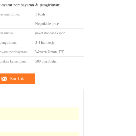
t-syarat pembayaran & pengiriman:
tas min Order:
1 buah
Negotiable price
n rincian:
paket standar ekspor
pengiriman:
3-4 hari kerja
-syarat pembayaran:
Western Union, T/T
diakan kemampuan:
500 buah/bulan
Kontak