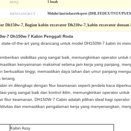
MOQ:
1 buah
MENGANGKUT:
Melalui laut/udara/ekspres (DHL/FEDEX/TNT/UPS/EMS
tor Dh150w-7
Bagian kabin excavator Dh210w-7
kabin excavator doosan
,
,
0w-7 Dh150w-7 Kabin Penggali Roda
 state-of-the-art yang dirancang untuk model DH150W-7.kabin ini me
memberikan visibilitas yang sangat baik, memungkinkan operator untuk 
emastikan kenyamanan maksimal selama jam kerja yang panjang, mengu
berkualitas tinggi, memastikan daya tahan dan umur panjang.mengura
h tenang.
in ini dilengkapi dengan fitur keamanan seperti jendela kaca diperkua
asi yang sangat baik dan kontrol iklim, memungkinkan operator untuk
fitur keamanan, DH150W-7 Cabin adalah pilihan ideal bagi operator
oduktivitas dan memastikan pengalaman kerja yang menyenangkan, me
Kabin Assy