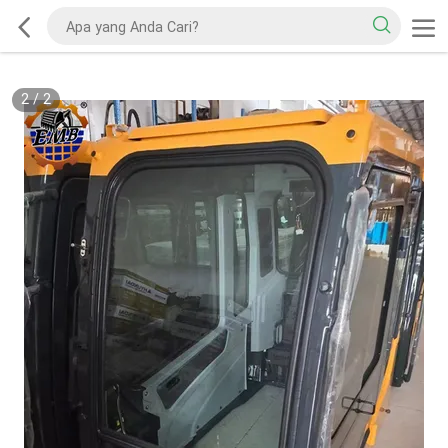
2
/
2