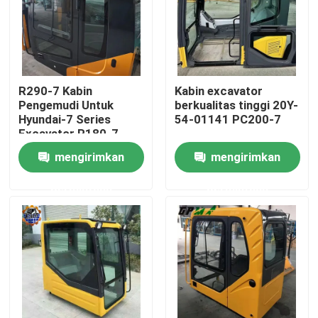
Tur Pabrik
Kontrol kualitas
R290-7 Kabin
Kabin excavator
Pengemudi Untuk
berkualitas tinggi 20Y-
Hyundai-7 Series
54-01141 PC200-7
Hubungi kami
Excavator R180-7
R220-7 R250-7 Kabin
mengirimkan
mengirimkan
Berita
permintaan
permintaan
Permintaan Penawaran
Motor penggerak akhir ekskavator
motor ayun ekskavator