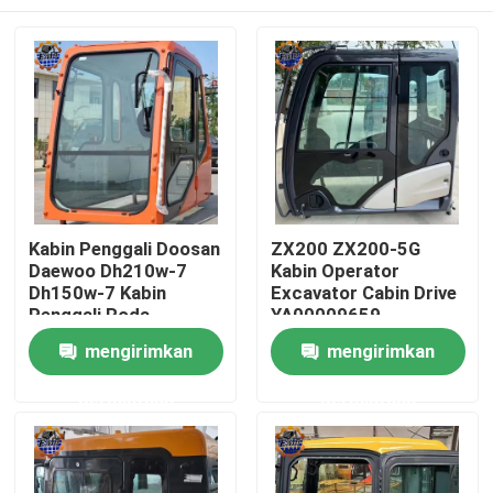
Kabin Penggali Doosan
ZX200 ZX200-5G
Daewoo Dh210w-7
Kabin Operator
Dh150w-7 Kabin
Excavator Cabin Drive
Penggali Roda
YA00009659
Rumah
mengirimkan
mengirimkan
permintaan
permintaan
Produk
Tentang kami