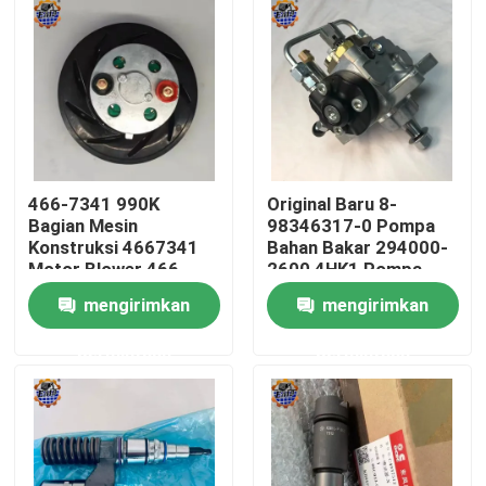
Tur Pabrik
Kontrol kualitas
Hubungi kami
466-7341 990K
Original Baru 8-
Bagian Mesin
98346317-0 Pompa
Konstruksi 4667341
Bahan Bakar 294000-
Berita
Motor Blower 466-
2600 4HK1 Pompa
7341
Injeksi Bahan Bakar
mengirimkan
mengirimkan
Permintaan Penawaran
permintaan
permintaan
Motor penggerak akhir ekskavator
motor ayun ekskavator