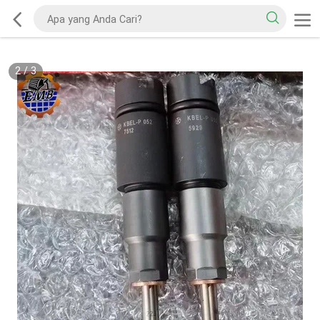
2
/
3