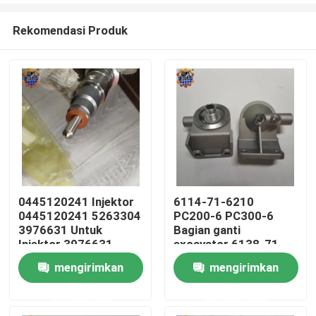
Rekomendasi Produk
0445120241 Injektor
6114-71-6210
0445120241 5263304
PC200-6 PC300-6
Rumah
3976631 Untuk
Bagian ganti
Injektor 3976631
excavator 6138-71-
6110 kepala filter
mengirimkan
mengirimkan
Produk
bahan bakar
permintaan
permintaan
Tentang kami