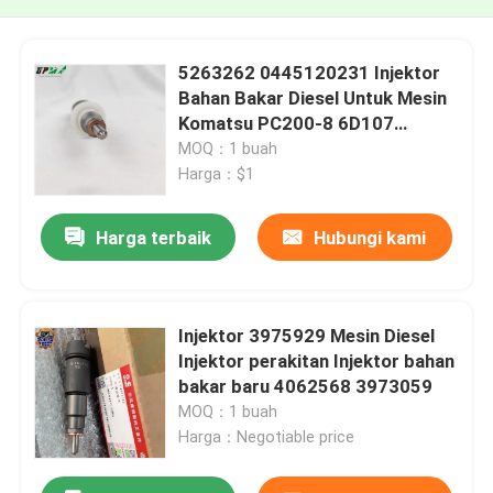
5263262 0445120231 Injektor
Bahan Bakar Diesel Untuk Mesin
Komatsu PC200-8 6D107
QSB6.7
MOQ：1 buah
Harga：$1
Harga terbaik
Hubungi kami
Injektor 3975929 Mesin Diesel
Injektor perakitan Injektor bahan
bakar baru 4062568 3973059
MOQ：1 buah
Harga：Negotiable price