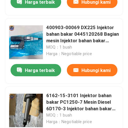
Harga terbaik
Hubungi kami
400903-00069 DX225 Injektor
bahan bakar 0445120268 Bagian
mesin Injektor bahan bakar
kereta api umum
MOQ：1 buah
Harga：Negotiable price
Harga terbaik
Hubungi kami
6162-15-3101 Injektor bahan
bakar PC1250-7 Mesin Diesel
6D170-3 Injektor bahan bakar
Diesel
MOQ：1 buah
Harga：Negotiable price