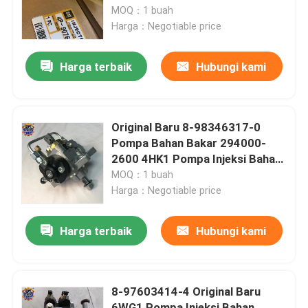
MOQ：1 buah
Harga：Negotiable price
Tur Pabrik
Harga terbaik
Hubungi kami
Kontrol kualitas
Hubungi kami
Original Baru 8-98346317-0
Pompa Bahan Bakar 294000-
2600 4HK1 Pompa Injeksi Bahan
Berita
Bakar
MOQ：1 buah
Harga：Negotiable price
Permintaan Penawaran
Harga terbaik
Hubungi kami
Motor penggerak akhir ekskavator
8-97603414-4 Original Baru
motor ayun ekskavator
6WG1 Pompa Injeksi Bahan