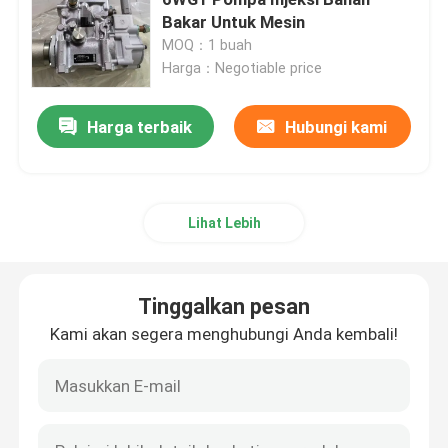
Bakar Untuk Mesin
MOQ：1 buah
Gearbox Perjalanan Ekskavator
Harga：Negotiable price
Peredam Ayunan Excavator
Harga terbaik
Hubungi kami
Pompa hidraulik Assy
Lihat Lebih
Suku Cadang Mesin Ekskavator
Tinggalkan pesan
Suku Cadang Listrik Ekskavator
Kami akan segera menghubungi Anda kembali!
Turbocharger ekskavator
pompa roda gigi hidrolik