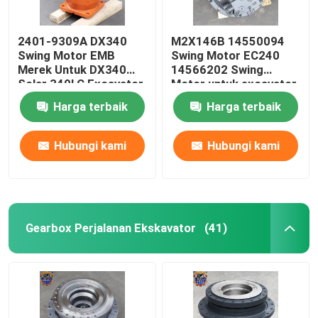
2401-9309A DX340
M2X146B 14550094
Swing Motor EMB
Swing Motor EC240
Merek Untuk DX340
14566202 Swing
Solar 340LC Excavator
Motor untuk excavator
Harga terbaik
Harga terbaik
Hubungi kami
Hubungi kami
Gearbox Perjalanan Ekskavator
(41)