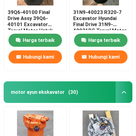
39Q6-40100 Final
31N9-40023 R320-7
Drive Assy 39Q6-
Excavator Hyundai
40101 Excavator
Final Drive 31N9-
Travel Motor Untuk
40031BG Travel Motor
R210-9 R250-9
Harga terbaik
Harga terbaik
Hubungi kami
Hubungi kami
motor ayun ekskavator
(30)