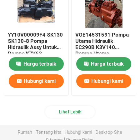
YY10V00009F4 SK130
VOE14531591 Pompa
SK130-8 Pompa
Utama Hidraulik
Hidraulik Assy Untuk
EC290B K3V140
Pompa K7V63
Pompa Utama
Harga terbaik
Harga terbaik
Hubungi kami
Hubungi kami
Lihat Lebih
Rumah
Tentang kita
Hubungi kami
Desktop Site
Sitemap
Privacy Policy