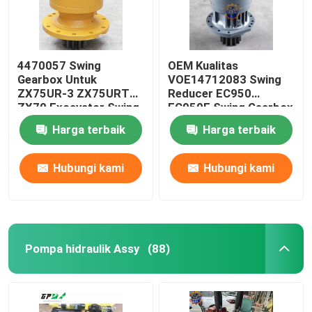
4470057 Swing
OEM Kualitas
Gearbox Untuk
VOE14712083 Swing
ZX75UR-3 ZX75URT
Reducer EC950
ZX70 Excavator Swing
EC950E Swing Gearbox
Device
Harga terbaik
Harga terbaik
Hubungi kami
Hubungi kami
Pompa hidraulik Assy
(88)