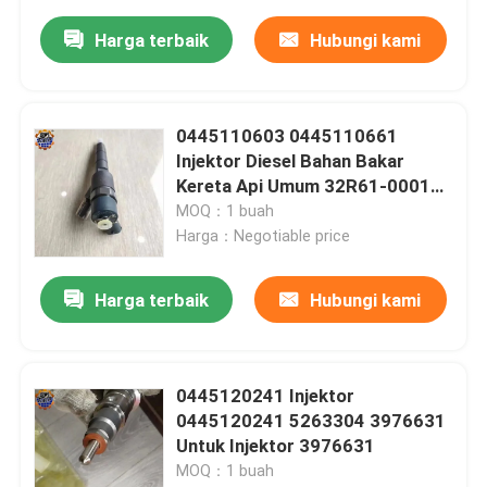
Harga terbaik
Hubungi kami
0445110603 0445110661
Injektor Diesel Bahan Bakar
Kereta Api Umum 32R61-00010
Untuk R150VS
MOQ：1 buah
Harga：Negotiable price
Harga terbaik
Hubungi kami
0445120241 Injektor
0445120241 5263304 3976631
Untuk Injektor 3976631
MOQ：1 buah