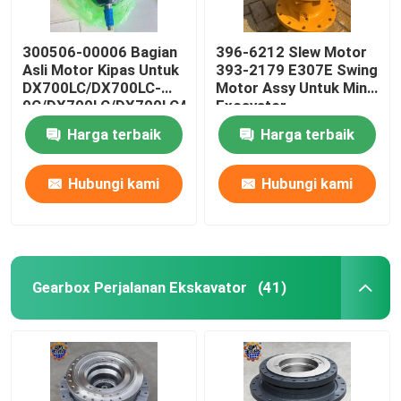
300506-00006 Bagian
396-6212 Slew Motor
Asli Motor Kipas Untuk
393-2179 E307E Swing
DX700LC/DX700LC-
Motor Assy Untuk Mini
9C/DX700LC/DX700LCA
Excavator
Harga terbaik
Harga terbaik
Hubungi kami
Hubungi kami
Gearbox Perjalanan Ekskavator
(41)