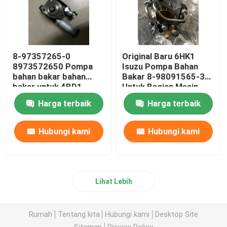
8-97357265-0
Original Baru 6HK1
8973572650 Pompa
Isuzu Pompa Bahan
bahan bakar bahan
Bakar 8-98091565-3
bakar untuk 4BD1
Untuk Bagian Mesin
4BG1 Excavator
Harga terbaik
Harga terbaik
EX200-5
Hubungi kami
Hubungi kami
Lihat Lebih
Rumah
Tentang kita
Hubungi kami
Desktop Site
Sitemap
Privacy Policy