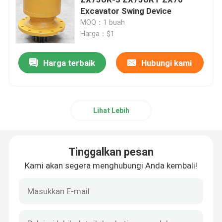
Excavator Swing Device
MOQ：1 buah
Gearbox Perjalanan Ekskavator
Harga：$1
Peredam Ayunan Excavator
Harga terbaik
Hubungi kami
Pompa hidraulik Assy
Lihat Lebih
Suku Cadang Mesin Ekskavator
Tinggalkan pesan
Suku Cadang Listrik Ekskavator
Kami akan segera menghubungi Anda kembali!
Turbocharger ekskavator
pompa roda gigi hidrolik