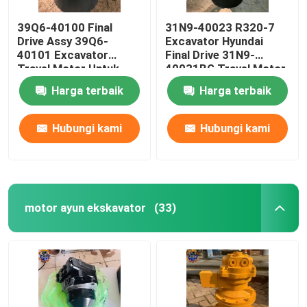
39Q6-40100 Final
31N9-40023 R320-7
Drive Assy 39Q6-
Excavator Hyundai
40101 Excavator
Final Drive 31N9-
Travel Motor Untuk
40031BG Travel Motor
R210-9 R250-9
Harga terbaik
Harga terbaik
Hubungi kami
Hubungi kami
motor ayun ekskavator
(33)