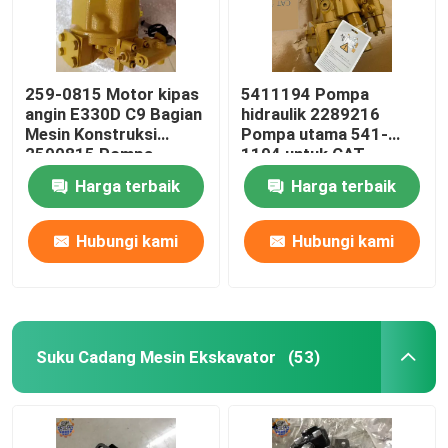
259-0815 Motor kipas
5411194 Pompa
angin E330D C9 Bagian
hidraulik 2289216
Mesin Konstruksi
Pompa utama 541-
2590815 Pompa
1194 untuk CAT
Piston
Backhoe Loader
Harga terbaik
Harga terbaik
Hubungi kami
Hubungi kami
Suku Cadang Mesin Ekskavator
(53)