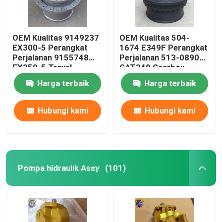
OEM Kualitas 9149237
OEM Kualitas 504-
EX300-5 Perangkat
1674 E349F Perangkat
Perjalanan 9155748
Perjalanan 513-0890
EX350-5 Travel
CAT349 Gearbox
Gearbox
Perjalanan
Harga terbaik
Harga terbaik
Hubungi kami
Hubungi kami
Pompa hidraulik Assy
(101)