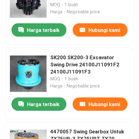
MOQ：1 buah
Harga：Negotiable price
Tur Pabrik
Harga terbaik
Hubungi kami
Kontrol kualitas
Hubungi kami
SK200 SK200-3 Excavator
Swing Drive 24100J11091F2
24100J11091F3
Berita
MOQ：1 buah
Harga：Negotiable price
Permintaan Penawaran
Harga terbaik
Hubungi kami
Motor penggerak akhir ekskavator
4470057 Swing Gearbox Untuk
motor ayun ekskavator
ZX75UR-3 ZX75URT ZX70