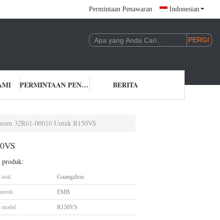
Permintaan Penawaran
Indonesian
AMI
PERMINTAAN PENAWARAN
BERITA
 Umum 32R61-00010 Untuk R150VS
50VS
l produk:
asal:
Guangzhou
merek:
EMB
 model:
R150VS