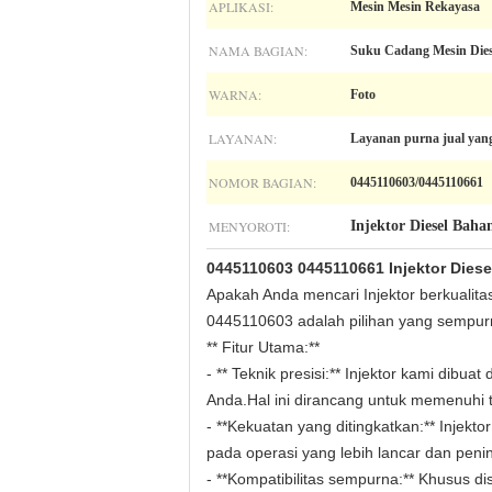
APLIKASI:
Mesin Mesin Rekayasa
NAMA BAGIAN:
Suku Cadang Mesin Dies
WARNA:
Foto
LAYANAN:
Layanan purna jual yan
NOMOR BAGIAN:
0445110603/0445110661
MENYOROTI:
Injektor Diesel Bah
0445110603 0445110661 Injektor Dies
Apakah Anda mencari Injektor berkualit
0445110603 adalah pilihan yang sempurn
** Fitur Utama:**
- ** Teknik presisi:** Injektor kami dib
Anda.Hal ini dirancang untuk memenuhi t
- **Kekuatan yang ditingkatkan:** Injek
pada operasi yang lebih lancar dan peni
- **Kompatibilitas sempurna:** Khusus 