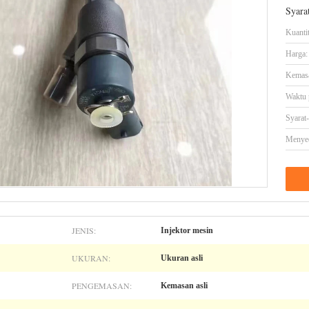
Syara
Kuanti
Harga:
Kemasa
Waktu 
Syarat
Menye
JENIS:
Injektor mesin
UKURAN:
Ukuran asli
PENGEMASAN:
Kemasan asli