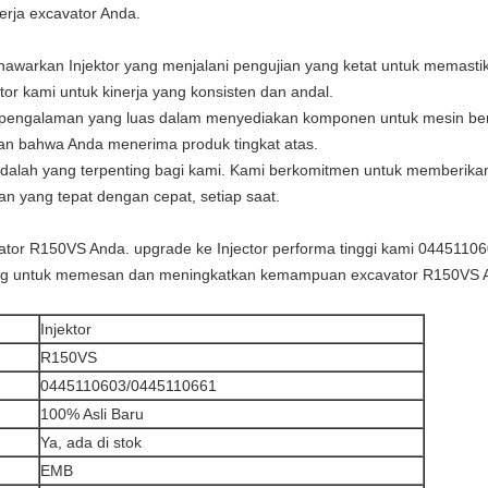
rja excavator Anda.
enawarkan Injektor yang menjalani pengujian yang ketat untuk memast
tor kami untuk kinerja yang konsisten dan andal.
 pengalaman yang luas dalam menyediakan komponen untuk mesin ber
an bahwa Anda menerima produk tingkat atas.
dalah yang terpenting bagi kami. Kami berkomitmen untuk memberika
 yang tepat dengan cepat, setiap saat.
tor R150VS Anda. upgrade ke Injector performa tinggi kami 04451106
ang untuk memesan dan meningkatkan kemampuan excavator R150VS 
Injektor
R150VS
0445110603/0445110661
100% Asli Baru
Ya, ada di stok
EMB