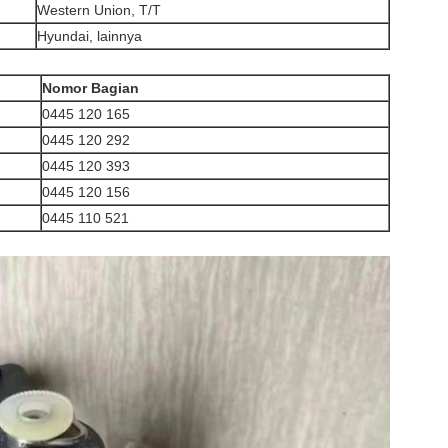
Western Union, T/T
Hyundai, lainnya
Nomor Bagian
0445 120 165
0445 120 292
0445 120 393
0445 120 156
0445 110 521