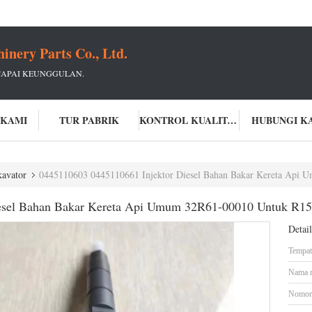
ery Parts Co., Ltd.
CAPAI KEUNGGULAN.
 KAMI
TUR PABRIK
KONTROL KUALITAS
HUBUNGI K
avator
0445110603 0445110661 Injektor Diesel Bahan Bakar Kereta Api
iesel Bahan Bakar Kereta Api Umum 32R61-00010 Untuk R1
Detai
Tempat 
Nama 
Nomor