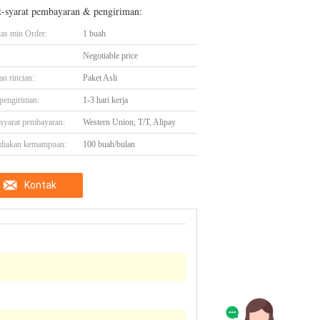
t-syarat pembayaran & pengiriman:
tas min Order:
1 buah
Negotiable price
n rincian:
Paket Asli
pengiriman:
1-3 hari kerja
-syarat pembayaran:
Western Union, T/T, Alipay
diakan kemampuan:
100 buah/bulan
Kontak