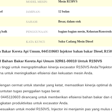
MODEL MESIN:
Mesin R150VS
JAMINAN:
el
12 bulan
SAHAM:
Besar, dalam stok
PENGGUNAAN:
g baik
bagian-bagian mesin, Kelautan/Konstruk
KATA KUNCI:
Suku Cadang Mesin Diesel
an Bakar Kereta Api Umum
0445110603 Injektor bahan bakar Diesel
R150
,
,
el Bahan Bakar Kereta Api Umum 32R61-00010 Untuk R150VS
as tinggi untuk mengoptimalkan kinerja excavator R150VS Anda?Injekt
a untuk meningkatkan efisiensi dan kekuatan mesin Anda.
uat dengan cermat untuk standar yang ketat, memastikan kinerja optima
untutan tugas penggalian tugas berat.
tor 0445110603 dirancang untuk memberikan efisiensi bahan bakar dan d
ngkatan produktivitas untuk excavator Anda.
disesuaikan untuk model R150VS, Injector ini menjamin pas yang mulu