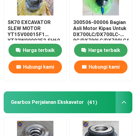
SK70 EXCAVATOR
300506-00006 Bagian
SLEW MOTOR
Asli Motor Kipas Untuk
YT15V00015F1
DX700LC/DX700LC-
YT32W00002F2 SH60
9C/DX700LC/DX700LCA
SG025E Motor Swing
Harga terbaik
Harga terbaik
Hubungi kami
Hubungi kami
Gearbox Perjalanan Ekskavator
(41)