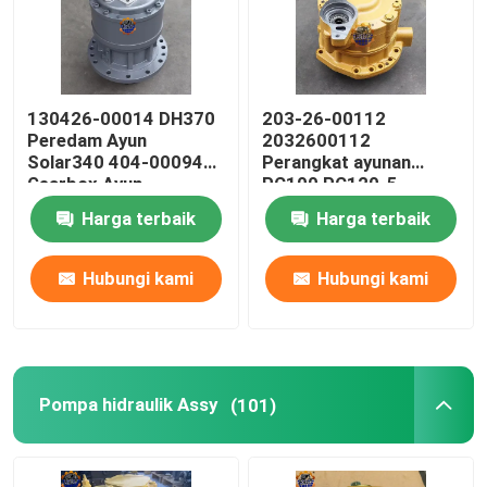
130426-00014 DH370
203-26-00112
Peredam Ayun
2032600112
Solar340 404-00094
Perangkat ayunan
Gearbox Ayun
PC100 PC120-5
Pengurangan ayunan
Harga terbaik
Harga terbaik
Excavator
Hubungi kami
Hubungi kami
Pompa hidraulik Assy
(101)