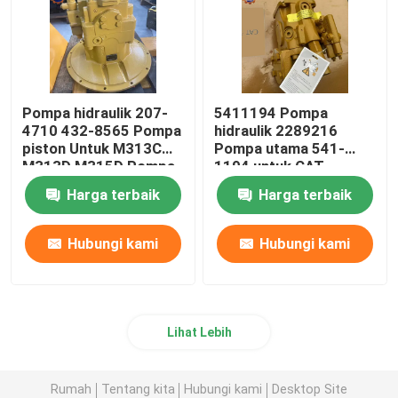
Pompa hidraulik 207-
5411194 Pompa
4710 432-8565 Pompa
hidraulik 2289216
piston Untuk M313C
Pompa utama 541-
M313D M315D Pompa
1194 untuk CAT
hidraulik
Backhoe Loader
Harga terbaik
Harga terbaik
Hubungi kami
Hubungi kami
Lihat Lebih
Rumah
Tentang kita
Hubungi kami
Desktop Site