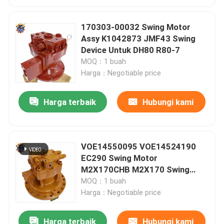
170303-00032 Swing Motor
Assy K1042873 JMF43 Swing
Device Untuk DH80 R80-7
MOQ：1 buah
Harga：Negotiable price
Harga terbaik
Hubungi kami
VOE14550095 VOE14524190
EC290 Swing Motor
M2X170CHB M2X170 Swing
Device
MOQ：1 buah
Harga：Negotiable price
Harga terbaik
Hubungi kami