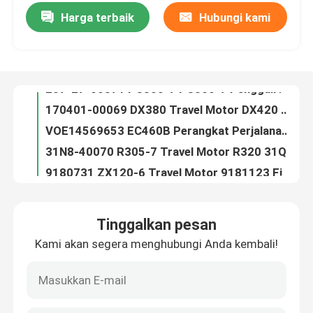
Harga terbaik
Hubungi kami
207-27-00371 PC300-7 PC360-7 Penggali Final Drive Motor 207-27-00261
170401-00069 DX380 Travel Motor DX420 170402-00025 Perangkat Perjalanan Untuk Excavator
Tur Pabrik
VOE14569653 EC460B Perangkat Perjalanan VOE14608847 EC460C Motor Penggerak Akhir
31N8-40070 R305-7 Travel Motor R320 31Q8-40061 Final Drive Motor Untuk Excavator
Kontrol kualitas
9180731 ZX120-6 Travel Motor 9181123 Final drive Untuk Crawler Excavator
9256989 Travel Motor 9243839 ZX250-3 ZX240-3 Travel Device Assy
Hubungi kami
9233692 Perangkat Perjalanan 9261222 Motor Penggerak Akhir Untuk ZX200-3 ZX200-5G ZX210-5G
GM60VA Travel Motor LC15V00023F2R SK330-8 LC15V00023F2C Final Drive Assy
Berita
LC15V00023F1 SK350-8 Travel Reduction Gear LC15V00023F2R SK350-8 Travel Gearbox Untuk Kobelco
538-5278 E330 Final Drive 5385278 CAT330GC Travel Gearbox Untuk Caterpillar
Permintaan Penawaran
Tinggalkan pesan
9224123 ZX70 Travel Device Assy 9224241 ZX75 Travel Gearbox Untuk Hitachi Excavator
Kami akan segera menghubungi Anda kembali!
706-7K-01040 706-7K-01070 Swing Gearbox PC300 Komatsu Excavator Swing Reducer
Motor penggerak akhir ekskavator
3932179 Swing Gearbox E307E E308E CAT Penggali Swing Reducer 393-2179
9255880 ZX270 Track Device 9256990 ZX270-3 Travel Reducer Untuk Hitachi Excavator
motor ayun ekskavator
21N-27-00130 PC1250-8 Final Drive 21N-27-00140 PC1250-7 Travel Gearbox Untuk Komatsu Excavator