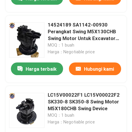
14524189 SA1142-00930
Perangkat Swing M5X130CHB
Swing Motor Untuk Excavator
EC210B
MOQ：1 buah
Harga：Negotiable price
Harga terbaik
Hubungi kami
Rumah
LC15V00022F1 LC15V00022F2
SK330-8 SK350-8 Swing Motor
M5X180CHB Swing Device
Produk
MOQ：1 buah
Harga：Negotiable price
Tentang kami