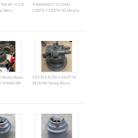
708-8F-31320
YA60000037 9251681
al Drive
ZX870-3 ZX870-5G Hitachi
F-31570
Excavator Final Drive
jalanan
 Motor Kipas
ZX330 EX330-3 4419718
0 WA600-6R
M5X180 Swing Motor
Untuk WA600
M5X180 Swing Motor Assy
M5X180CHB Untuk
Excavator