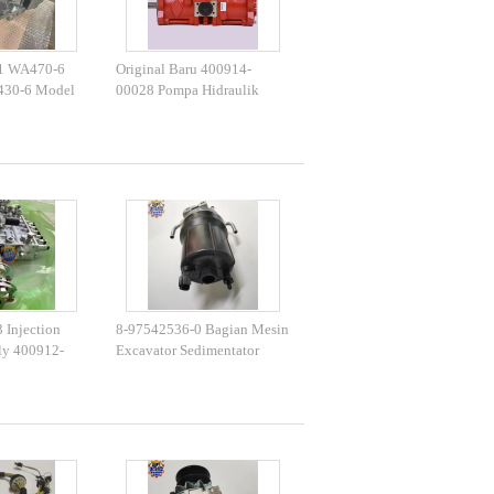
1 WA470-6
Original Baru 400914-
30-6 Model
00028 Pompa Hidraulik
ik 708-1W-
401-00534 Pompa Utama
 Utama
Untuk Bagian Excavator
DH225LC-7
 Injection
8-97542536-0 Bagian Mesin
y 400912-
Excavator Sedimentator
Bagian Mesin
Bahan Bakar Untuk Bagian
tor
Konstruksi Berat