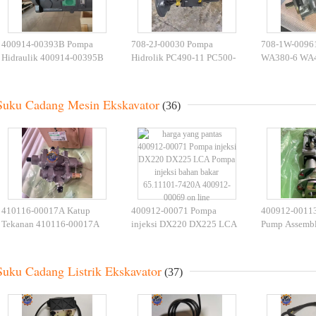
400914-00393B Pompa
708-2J-00030 Pompa
708-1W-0096
Hidraulik 400914-00395B
Hidrolik PC490-11 PC500-
WA380-6 WA4
DX300LC K5V140DTP
10 Assy Pompa 708-2J-
Pompa Hidrol
K1006550 Pompa Utama
01030 Untuk Excavator
00010 Pompa
Suku Cadang Mesin Ekskavator
(36)
410116-00017A Katup
400912-00071 Pompa
400912-00113
Tekanan 410116-00017A
injeksi DX220 DX225 LCA
Pump Assembl
Katup Pengatur Tekanan
Pompa injeksi bahan bakar
00115 Untuk 
Untuk Wheel Loader SD300
65.11101-7420A 400912-
Diesel Excava
00069
Suku Cadang Listrik Ekskavator
(37)