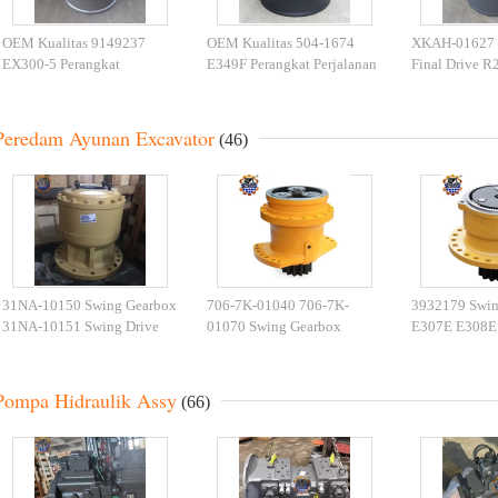
OEM Kualitas 9149237
OEM Kualitas 504-1674
XKAH-01627
EX300-5 Perangkat
E349F Perangkat Perjalanan
Final Drive R
Perjalanan 9155748 EX350-
513-0890 CAT349 Gearbox
Excavator Tra
5 Travel Gearbox
Perjalanan
Peredam Ayunan Excavator
(46)
31NA-10150 Swing Gearbox
706-7K-01040 706-7K-
3932179 Swin
31NA-10151 Swing Drive
01070 Swing Gearbox
E307E E308E 
R370LC R360LC-7 Reducer
PC300 Komatsu Excavator
Swing Reduce
Swing
Swing Reducer
Pompa Hidraulik Assy
(66)