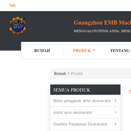
Tel:
Guangzhou EMB Machin
MENGGALI POTENSI ANDA, MEN
RUMAH
PRODUK
TENTANG
Rumah
Produk
SEMUA PRODUK
Motor penggerak akhir ekskavator
motor ayun ekskavator
Gearbox Perjalanan Ekskavator