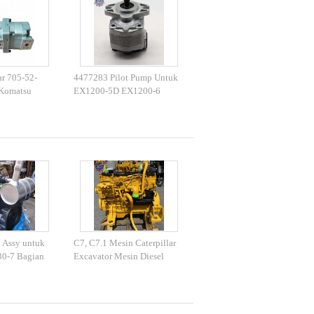
r 705-52-
4477283 Pilot Pump Untuk
Komatsu
EX1200-5D EX1200-6
1 Excavator
Excavator Hydraulic Gear
mp
Pump
 Assy untuk
C7, C7.1 Mesin Caterpillar
0-7 Bagian
Excavator Mesin Diesel
C6.4, C6.6, C9 Mesin
Majelis