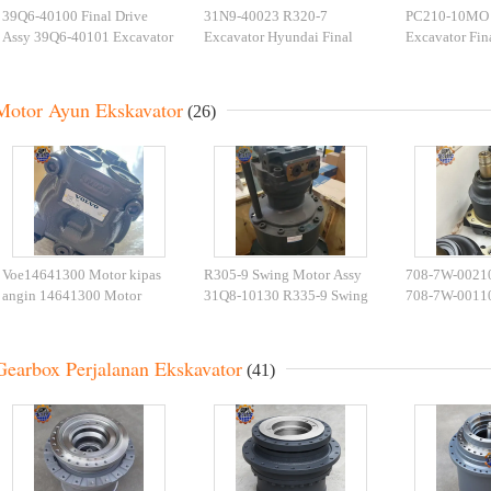
39Q6-40100 Final Drive
31N9-40023 R320-7
PC210-10MO 
Assy 39Q6-40101 Excavator
Excavator Hyundai Final
Excavator Fin
Travel Motor Untuk R210-9
Drive 31N9-40031BG
PC210 708-8
R250-9
Travel Motor
Perangkat Per
Motor Ayun Ekskavator
(26)
Voe14641300 Motor kipas
R305-9 Swing Motor Assy
708-7W-00210
angin 14641300 Motor
31Q8-10130 R335-9 Swing
708-7W-0011
hidrolik Untuk Excavator
Drive 31Q7-10130
Motor Kipas 
EC350E
Perangkat Swing untuk
Wheel Loader
Excavator
Gearbox Perjalanan Ekskavator
(41)