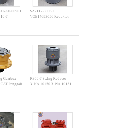
 XKAH-00901
SA7117-30050
210-7
VOE14693056 Reduktor
vel Gearbox
perjalanan DH220-5 EC210
Gearbox perjalanan
g Gearbox
R360-7 Swing Reducer
CAT Penggali
31NA-10150 31NA-10151
r 393-2179
R375-7 Swing Gearbox
untuk Hyundai