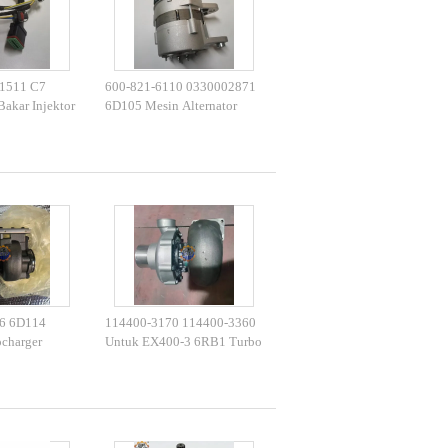
1511 C7
600-821-6110 0330002871
akar Injektor
6D105 Mesin Alternator
 Untuk
Untuk PC200-3 PC220-2
25 E329
6 6D114
114400-3170 114400-3360
charger
Untuk EX400-3 6RB1 Turbo
140 Turbo
Diesel Engine Spare Parts